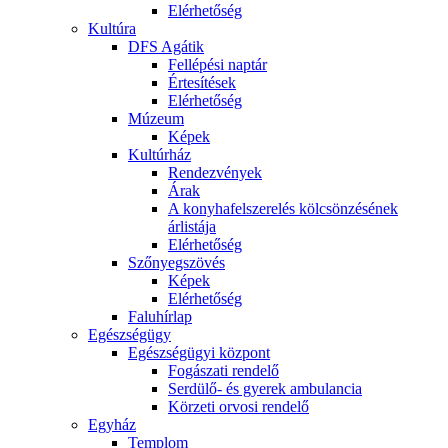
Elérhetőség
Kultúra
DFS Agátik
Fellépési naptár
Értesítések
Elérhetőség
Múzeum
Képek
Kultúrház
Rendezvények
Árak
A konyhafelszerelés kölcsönzésének
árlistája
Elérhetőség
Szőnyegszövés
Képek
Elérhetőség
Faluhírlap
Egészségügy
Egészségügyi központ
Fogászati rendelő
Serdülő- és gyerek ambulancia
Körzeti orvosi rendelő
Egyház
Templom