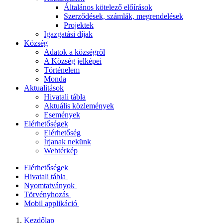
Általános kötelező előírások
Szerződések, számlák, megrendelések
Projektek
Igazgatási díjak
Község
Adatok a községről
A Község jelképei
Történelem
Monda
Aktualitások
Hivatali tábla
Aktuális közlemények
Események
Elérhetőségek
Elérhetőség
Írjanak nekünk
Webtérkép
Elérhetőségek
Hivatali tábla
Nyomtatványok
Törvényhozás
Mobil applikáció
Kezdőlap