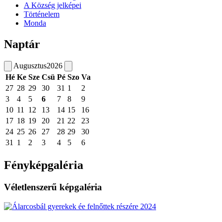
A Község jelképei
Történelem
Monda
Naptár
Augusztus
2026
Hé
Ke
Sze
Csü
Pé
Szo
Va
27
28
29
30
31
1
2
3
4
5
6
7
8
9
10
11
12
13
14
15
16
17
18
19
20
21
22
23
24
25
26
27
28
29
30
31
1
2
3
4
5
6
Fényképgaléria
Véletlenszerű képgaléria