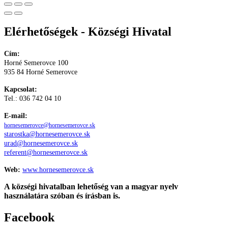
Elérhetőségek - Községi Hivatal
Cím:
Horné Semerovce 100
935 84 Horné Semerovce
Kapcsolat:
Tel.: 036 742 04 10
E-mail:
hornesemerovce@hornesemerovce.sk
starostka@hornesemerovce.sk
urad@hornesemerovce.sk
referent@hornesemerovce.sk
Web:
www.hornesemerovce.sk
A községi hivatalban lehetőség van a magyar nyelv
használatára szóban és írásban is.
Facebook