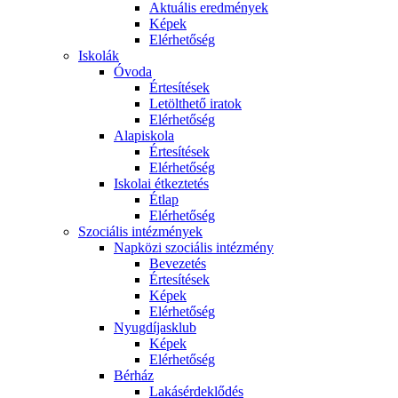
Aktuális eredmények
Képek
Elérhetőség
Iskolák
Óvoda
Értesítések
Letölthető iratok
Elérhetőség
Alapiskola
Értesítések
Elérhetőség
Iskolai étkeztetés
Étlap
Elérhetőség
Szociális intézmények
Napközi szociális intézmény
Bevezetés
Értesítések
Képek
Elérhetőség
Nyugdíjasklub
Képek
Elérhetőség
Bérház
Lakásérdeklődés