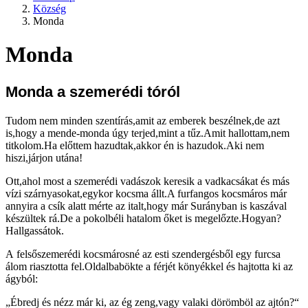
Község
Monda
Monda
Monda a szemerédi tóról
Tudom nem minden szentírás,amit az emberek beszélnek,de azt
is,hogy a mende-monda úgy terjed,mint a tűz.Amit hallottam,nem
titkolom.Ha előttem hazudtak,akkor én is hazudok.Aki nem
hiszi,járjon utána!
Ott,ahol most a szemerédi vadászok keresik a vadkacsákat és más
vízi szárnyasokat,egykor kocsma állt.A furfangos kocsmáros már
annyira a csík alatt mérte az italt,hogy már Surányban is kaszával
készültek rá.De a pokolbéli hatalom őket is megelőzte.Hogyan?
Hallgassátok.
A felsőszemerédi kocsmárosné az esti szendergésből egy furcsa
álom riasztotta fel.Oldalbabökte a férjét könyékkel és hajtotta ki az
ágyból:
„Ébredj és nézz már ki, az ég zeng,vagy valaki dörömböl az ajtón?“