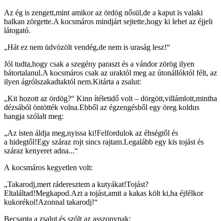
Az ég is zengett,mint amikor az ördög nősül,de a kaput is valaki
halkan zörgette.A kocsmáros mindjárt sejtette,hogy ki lehet az éjjeli
látogató.
„Hát ez nem üdvözölt vendég,de nem is uraság lesz!“
Jól tudta,hogy csak a szegény paraszt és a vándor zörög ilyen
bátortalanul.A kocsmáros csak az uraktól meg az útonállóktól félt, az
ilyen ágrólszakadtaktól nem.Kitárta a zsalut:
„Kit hozott az ördög?“ Kinn ítéletidő volt – dörgött,villámlott,mintha
dézsából öntötték volna.Ebből az égzengésből egy öreg koldus
hangja szólalt meg:
„Az isten áldja meg,nyissa ki!Felfordulok az éhségtől és
a hidegtől!Egy száraz rojt sincs rajtam.Legalább egy kis tojást és
száraz kenyeret adna...“
A kocsmáros kegyetlen volt:
„Takarodj,mert ráderesztem a kutyákat!Tojást?
Eltaláltad!Megkapod.Azt a tojást,amit a kakas költ ki,ha éjfélkor
kukorékol!Azonnal takarodj!“
Becsapta a zsalut,és szólt az asszonynak: