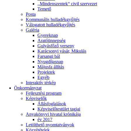
,,Mindenszentek“ civil szervezet
Temető
Posta
Kommunális hulladékgyűjtés
Válogatott hulladékgyűjtés
Galéria
Gyereknap
Aratóünnepség
Gulyásfőző verseny
Karácsonyi vásár, Mikulás
Farsangi bál
Nyugdíjasnap
Májusfa állítás
Projektek
Egyéb
Interaktív térkép
Önkormányzat
Fejlesztési program
Képviselők
Állásfoglalások
Képviselőtestület tagjai
Anyakönyvi hivatal krónikája
év 2017
Letölthető nyomtatványok
Közzétételek