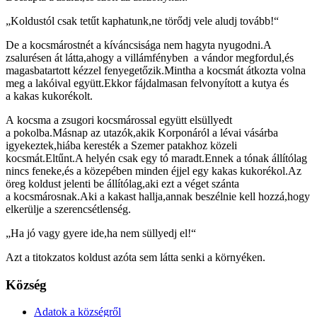
„Koldustól csak tetűt kaphatunk,ne törődj vele aludj tovább!“
De a kocsmárostnét a kíváncsisága nem hagyta nyugodni.A
zsalurésen át látta,ahogy a villámfényben a vándor megfordul,és
magasbatartott kézzel fenyegetőzik.Mintha a kocsmát átkozta volna
meg a lakóival együtt.Ekkor fájdalmasan felvonyított a kutya és
a kakas kukorékolt.
A kocsma a zsugori kocsmárossal együtt elsüllyedt
a pokolba.Másnap az utazók,akik Korponáról a lévai vásárba
igyekeztek,hiába keresték a Szemer patakhoz közeli
kocsmát.Eltűnt.A helyén csak egy tó maradt.Ennek a tónak állítólag
nincs feneke,és a közepében minden éjjel egy kakas kukorékol.Az
öreg koldust jelenti be állítólag,aki ezt a véget szánta
a kocsmárosnak.Aki a kakast hallja,annak beszélnie kell hozzá,hogy
elkerülje a szerencsétlenség.
„Ha jó vagy gyere ide,ha nem süllyedj el!“
Azt a titokzatos koldust azóta sem látta senki a környéken.
Község
Adatok a községről