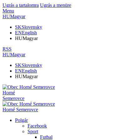
Ugrás a tartalomra
Ugrás a menüre
Menu
HU
Magyar
SK
Slovensky
EN
English
HU
Magyar
RSS
HU
Magyar
SK
Slovensky
EN
English
HU
Magyar
Horné
Semerovce
Horné Semerovce
Polgár
Facebook
Sport
Futbal