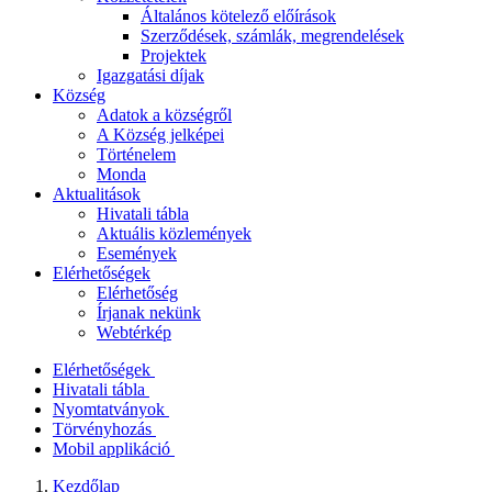
Általános kötelező előírások
Szerződések, számlák, megrendelések
Projektek
Igazgatási díjak
Község
Adatok a községről
A Község jelképei
Történelem
Monda
Aktualitások
Hivatali tábla
Aktuális közlemények
Események
Elérhetőségek
Elérhetőség
Írjanak nekünk
Webtérkép
Elérhetőségek
Hivatali tábla
Nyomtatványok
Törvényhozás
Mobil applikáció
Kezdőlap