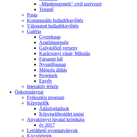
,,Mindenszentek“ civil szervezet
Temető
Posta
Kommunális hulladékgyűjtés
Válogatott hulladékgyűjtés
Galéria
Gyereknap
Aratóünnepség
Gulyásfőző verseny
Karácsonyi vásár, Mikulás
Farsangi bál
Nyugdíjasnap
Májusfa állítás
Projektek
Egyéb
Interaktív térkép
Önkormányzat
Fejlesztési program
Képviselők
Állásfoglalások
Képviselőtestület tagjai
Anyakönyvi hivatal krónikája
év 2017
Letölthető nyomtatványok
Közzétételek