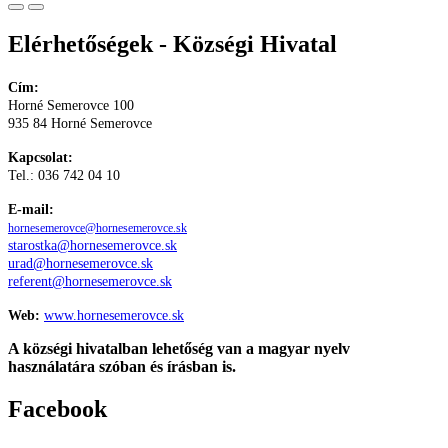
Elérhetőségek - Községi Hivatal
Cím:
Horné Semerovce 100
935 84 Horné Semerovce
Kapcsolat:
Tel.: 036 742 04 10
E-mail:
hornesemerovce@hornesemerovce.sk
starostka@hornesemerovce.sk
urad@hornesemerovce.sk
referent@hornesemerovce.sk
Web:
www.hornesemerovce.sk
A községi hivatalban lehetőség van a magyar nyelv
használatára szóban és írásban is.
Facebook