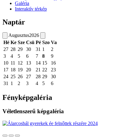
Galéria
Interaktív térkép
Naptár
Augusztus
2026
Hé
Ke
Sze
Csü
Pé
Szo
Va
27
28
29
30
31
1
2
3
4
5
6
7
8
9
10
11
12
13
14
15
16
17
18
19
20
21
22
23
24
25
26
27
28
29
30
31
1
2
3
4
5
6
Fényképgaléria
Véletlenszerű képgaléria