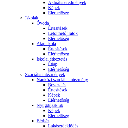
Aktuális eredmények
Képek
Elérhetőség
Iskolák
Óvoda
Értesítések
Letölthető iratok
Elérhetőség
Alapiskola
Értesítések
Elérhetőség
Iskolai étkeztetés
Étlap
Elérhetőség
Szociális intézmények
Napközi szociális intézmény
Bevezetés
Értesítések
Képek
Elérhetőség
Nyugdíjasklub
Képek
Elérhetőség
Bérház
Lakásérdeklődés