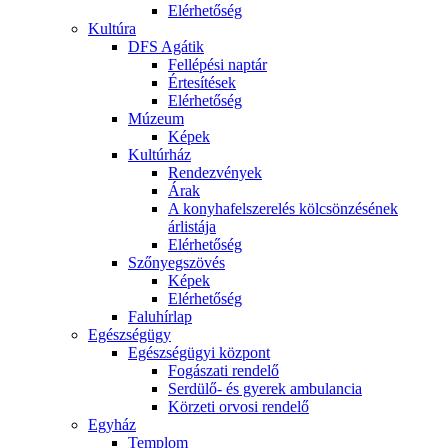
Elérhetőség
Kultúra
DFS Agátik
Fellépési naptár
Értesítések
Elérhetőség
Múzeum
Képek
Kultúrház
Rendezvények
Árak
A konyhafelszerelés kölcsönzésének
árlistája
Elérhetőség
Szőnyegszövés
Képek
Elérhetőség
Faluhírlap
Egészségügy
Egészségügyi központ
Fogászati rendelő
Serdülő- és gyerek ambulancia
Körzeti orvosi rendelő
Egyház
Templom