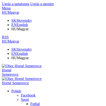
Ugrás a tartalomra
Ugrás a menüre
Menu
HU
Magyar
SK
Slovensky
EN
English
HU
Magyar
RSS
HU
Magyar
SK
Slovensky
EN
English
HU
Magyar
Horné
Semerovce
Horné Semerovce
Polgár
Facebook
Sport
Futbal