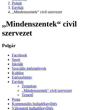
Polgár
Egyház
,,Mindenszentek“ civil szervezet
,,Mindenszentek“ civil
szervezet
Polgár
Facebook
Sport
Iskolák
Szociális intézmények
Kultúra
Egészségügy
Egyház
Templom
,,Mindenszentek“ civil szervezet
Temető
Posta
Kommunális hulladékgyűjtés
Válogatott hulladékgyűjtés