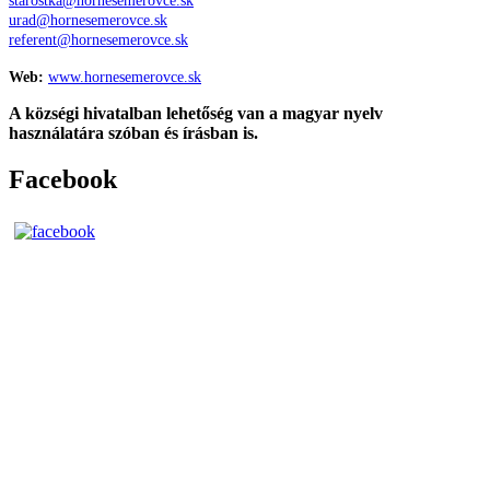
starostka@hornesemerovce.sk
urad@hornesemerovce.sk
referent@hornesemerovce.sk
Web:
www.hornesemerovce.sk
A községi hivatalban lehetőség van a magyar nyelv
használatára szóban és írásban is.
Facebook