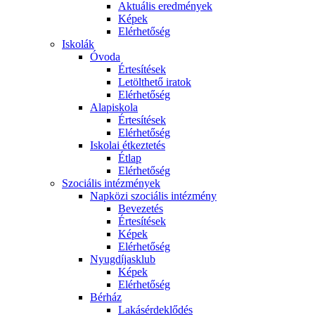
Aktuális eredmények
Képek
Elérhetőség
Iskolák
Óvoda
Értesítések
Letölthető iratok
Elérhetőség
Alapiskola
Értesítések
Elérhetőség
Iskolai étkeztetés
Étlap
Elérhetőség
Szociális intézmények
Napközi szociális intézmény
Bevezetés
Értesítések
Képek
Elérhetőség
Nyugdíjasklub
Képek
Elérhetőség
Bérház
Lakásérdeklődés