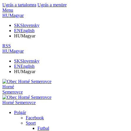
Ugrás a tartalomra
Ugrás a menüre
Menu
HU
Magyar
SK
Slovensky
EN
English
HU
Magyar
RSS
HU
Magyar
SK
Slovensky
EN
English
HU
Magyar
Horné
Semerovce
Horné Semerovce
Polgár
Facebook
Sport
Futbal