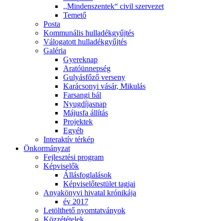
,,Mindenszentek“ civil szervezet
Temető
Posta
Kommunális hulladékgyűjtés
Válogatott hulladékgyűjtés
Galéria
Gyereknap
Aratóünnepség
Gulyásfőző verseny
Karácsonyi vásár, Mikulás
Farsangi bál
Nyugdíjasnap
Májusfa állítás
Projektek
Egyéb
Interaktív térkép
Önkormányzat
Fejlesztési program
Képviselők
Állásfoglalások
Képviselőtestület tagjai
Anyakönyvi hivatal krónikája
év 2017
Letölthető nyomtatványok
Közzétételek