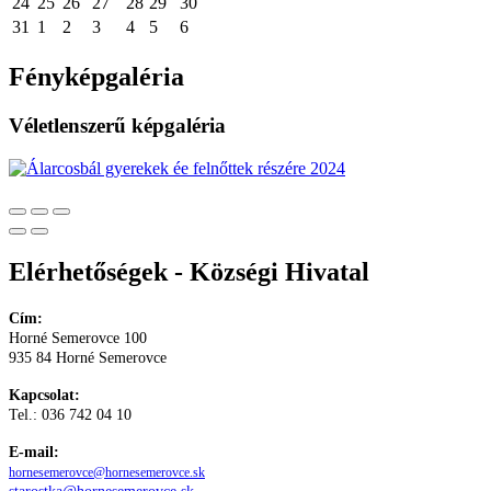
24
25
26
27
28
29
30
31
1
2
3
4
5
6
Fényképgaléria
Véletlenszerű képgaléria
Elérhetőségek - Községi Hivatal
Cím:
Horné Semerovce 100
935 84 Horné Semerovce
Kapcsolat:
Tel.: 036 742 04 10
E-mail:
hornesemerovce@hornesemerovce.sk