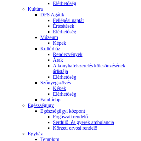
Elérhetőség
Kultúra
DFS Agátik
Fellépési naptár
Értesítések
Elérhetőség
Múzeum
Képek
Kultúrház
Rendezvények
Árak
A konyhafelszerelés kölcsönzésének
árlistája
Elérhetőség
Szőnyegszövés
Képek
Elérhetőség
Faluhírlap
Egészségügy
Egészségügyi központ
Fogászati rendelő
Serdülő- és gyerek ambulancia
Körzeti orvosi rendelő
Egyház
Templom