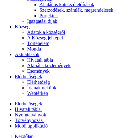
Általános kötelező előírások
Szerződések, számlák, megrendelések
Projektek
Igazgatási díjak
Község
Adatok a községről
A Község jelképei
Történelem
Monda
Aktualitások
Hivatali tábla
Aktuális közlemények
Események
Elérhetőségek
Elérhetőség
Írjanak nekünk
Webtérkép
Elérhetőségek
Hivatali tábla
Nyomtatványok
Törvényhozás
Mobil applikáció
Kezdőlap