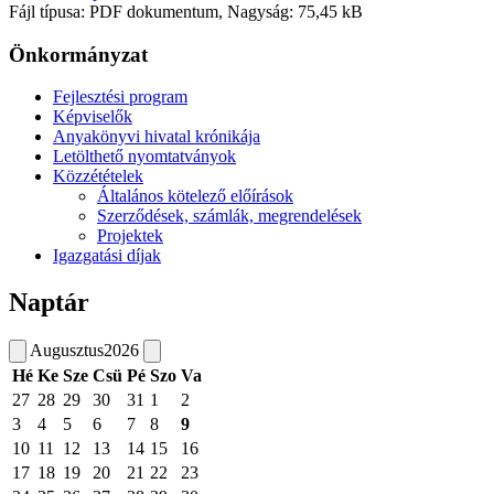
Fájl típusa: PDF dokumentum, Nagyság: 75,45 kB
Önkormányzat
Fejlesztési program
Képviselők
Anyakönyvi hivatal krónikája
Letölthető nyomtatványok
Közzétételek
Általános kötelező előírások
Szerződések, számlák, megrendelések
Projektek
Igazgatási díjak
Naptár
Augusztus
2026
Hé
Ke
Sze
Csü
Pé
Szo
Va
27
28
29
30
31
1
2
3
4
5
6
7
8
9
10
11
12
13
14
15
16
17
18
19
20
21
22
23