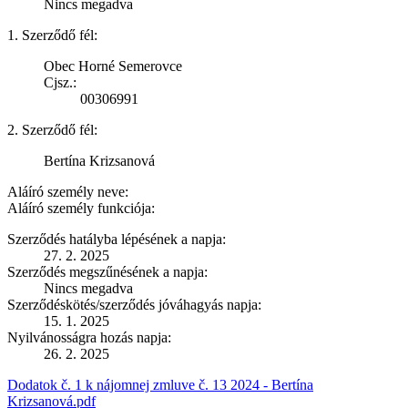
Nincs megadva
1. Szerződő fél:
Obec Horné Semerovce
Cjsz.:
00306991
2. Szerződő fél:
Bertína Krizsanová
Aláíró személy neve:
Aláíró személy funkciója:
Szerződés hatályba lépésének a napja:
27. 2. 2025
Szerződés megszűnésének a napja:
Nincs megadva
Szerződéskötés/szerződés jóváhagyás napja:
15. 1. 2025
Nyilvánosságra hozás napja:
26. 2. 2025
Dodatok č. 1 k nájomnej zmluve č. 13 2024 - Bertína
Krizsanová.pdf