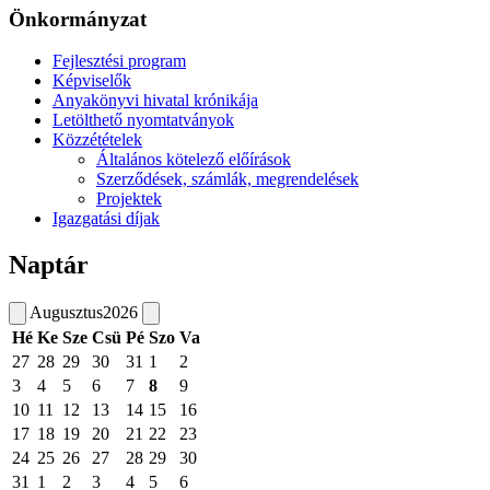
Önkormányzat
Fejlesztési program
Képviselők
Anyakönyvi hivatal krónikája
Letölthető nyomtatványok
Közzétételek
Általános kötelező előírások
Szerződések, számlák, megrendelések
Projektek
Igazgatási díjak
Naptár
Augusztus
2026
Hé
Ke
Sze
Csü
Pé
Szo
Va
27
28
29
30
31
1
2
3
4
5
6
7
8
9
10
11
12
13
14
15
16
17
18
19
20
21
22
23
24
25
26
27
28
29
30
31
1
2
3
4
5
6