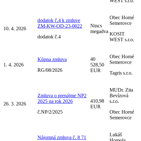
WEST s.r.o.
Obec Horné
dodatok č.4 k zmluve
Semerovce
Nincs
ZM-KW-OD-23-0022
10. 4. 2026
megadva
KOSIT
dodatok č.4
WEST s.r.o.
Obec Horné
40
Kúpna zmluva
Semerovce
1. 4. 2026
528,50
RG/08/2026
EUR
Tagris s.r.o.
MUDr. Zita
Zmluva o prenájme NP2
Bevízová
410,98
2025 na rok 2026
s.r.o.
26. 3. 2026
EUR
č.NP/2/2025
Obec Horné
Semerovce
Lukáš
Nájomná zmluva č. 8 71
Homola