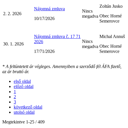
Zoltán Jusko
Nájomná zmluva
Nincs
2. 2. 2026
Obec Horné
megadva
10/17/2026
Semerovce
Nájomná zmluva č. 17 71
Michal Annuš
Nincs
2026
30. 1. 2026
Obec Horné
megadva
17/71/2026
Semerovce
* A feltüntetett ár végleges. Amennyiben a szerződő fél ÁFA fizető,
az ár bruttó ár.
első oldal
előző oldal
1
2
3
következő oldal
utolsó oldal
Megtekintve
1
-
25
/ 409