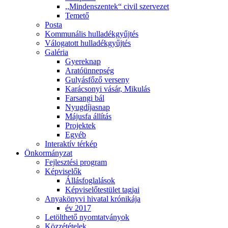
,,Mindenszentek“ civil szervezet
Temető
Posta
Kommunális hulladékgyűjtés
Válogatott hulladékgyűjtés
Galéria
Gyereknap
Aratóünnepség
Gulyásfőző verseny
Karácsonyi vásár, Mikulás
Farsangi bál
Nyugdíjasnap
Májusfa állítás
Projektek
Egyéb
Interaktív térkép
Önkormányzat
Fejlesztési program
Képviselők
Állásfoglalások
Képviselőtestület tagjai
Anyakönyvi hivatal krónikája
év 2017
Letölthető nyomtatványok
Közzétételek