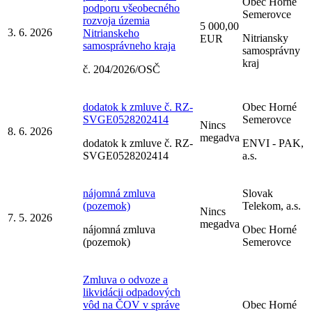
Obec Horné
podporu všeobecného
Semerovce
rozvoja územia
5 000,00
3. 6. 2026
Nitrianskeho
Nitriansky
EUR
samosprávneho kraja
samosprávny
kraj
č. 204/2026/OSČ
dodatok k zmluve č. RZ-
Obec Horné
SVGE0528202414
Semerovce
Nincs
8. 6. 2026
megadva
dodatok k zmluve č. RZ-
ENVI - PAK,
SVGE0528202414
a.s.
nájomná zmluva
Slovak
(pozemok)
Telekom, a.s.
Nincs
7. 5. 2026
megadva
nájomná zmluva
Obec Horné
(pozemok)
Semerovce
Zmluva o odvoze a
likvidácii odpadových
vôd na ČOV v správe
Obec Horné