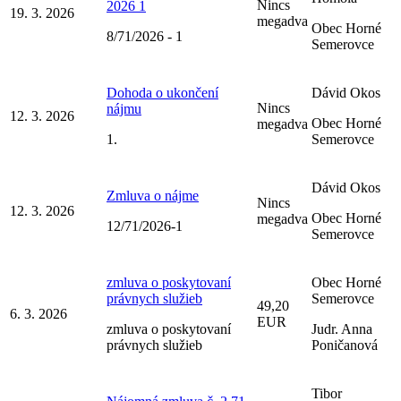
Nincs
2026 1
19. 3. 2026
megadva
Obec Horné
8/71/2026 - 1
Semerovce
Dohoda o ukončení
Dávid Okos
Nincs
nájmu
12. 3. 2026
Obec Horné
megadva
1.
Semerovce
Dávid Okos
Zmluva o nájme
Nincs
12. 3. 2026
Obec Horné
megadva
12/71/2026-1
Semerovce
zmluva o poskytovaní
Obec Horné
právnych služieb
Semerovce
49,20
6. 3. 2026
EUR
zmluva o poskytovaní
Judr. Anna
právnych služieb
Poničanová
Tibor