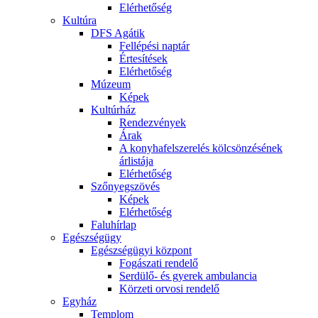
Elérhetőség
Kultúra
DFS Agátik
Fellépési naptár
Értesítések
Elérhetőség
Múzeum
Képek
Kultúrház
Rendezvények
Árak
A konyhafelszerelés kölcsönzésének
árlistája
Elérhetőség
Szőnyegszövés
Képek
Elérhetőség
Faluhírlap
Egészségügy
Egészségügyi központ
Fogászati rendelő
Serdülő- és gyerek ambulancia
Körzeti orvosi rendelő
Egyház
Templom