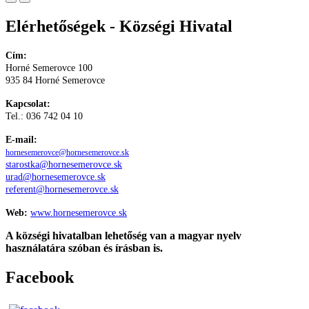
Elérhetőségek - Községi Hivatal
Cím:
Horné Semerovce 100
935 84 Horné Semerovce
Kapcsolat:
Tel.: 036 742 04 10
E-mail:
hornesemerovce@hornesemerovce.sk
starostka@hornesemerovce.sk
urad@hornesemerovce.sk
referent@hornesemerovce.sk
Web:
www.hornesemerovce.sk
A községi hivatalban lehetőség van a magyar nyelv
használatára szóban és írásban is.
Facebook