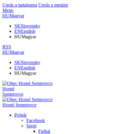
Ugrás a tartalomra
Ugrás a menüre
Menu
HU
Magyar
SK
Slovensky
EN
English
HU
Magyar
RSS
HU
Magyar
SK
Slovensky
EN
English
HU
Magyar
Horné
Semerovce
Horné Semerovce
Polgár
Facebook
Sport
Futbal