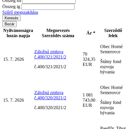
Összeg tól
Összeg ig
Szűrő megszakítása
Bezár
Nyilvánosságra
Megnevezés
Szerződő
Ár *
hozás napja
Szerződés száma
felek
Obec Horné
Záložná zmluva
Semerovce
70
č.400/321/2021/2
15. 7. 2026
324,35
Štátny fond
EUR
č.400/321/2021/2
rozvoja
bývania
Obec Horné
Záložná zmluva
Semerovce
1 081
č.400/320/2021/2
15. 7. 2026
743,00
Štátny fond
EUR
č.400/320/2021/2
rozvoja
bývania
PaedDr. Tibor