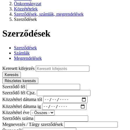
Önkormányzat
Közzétételek
Szerződések, számlák, megrendelések
Szerződések
Szerződések
Szerződések
Számlák
Megrendelések
Keresett kifejezés
Keresés
Részletes keresés
Szerződő fél
Szerződő fél Cjsz.
Közzététel dátuma tól
Közzététel dátuma ig
Közzététel éve
Szerződés száma
Megnevezés / Tárgy szerződések