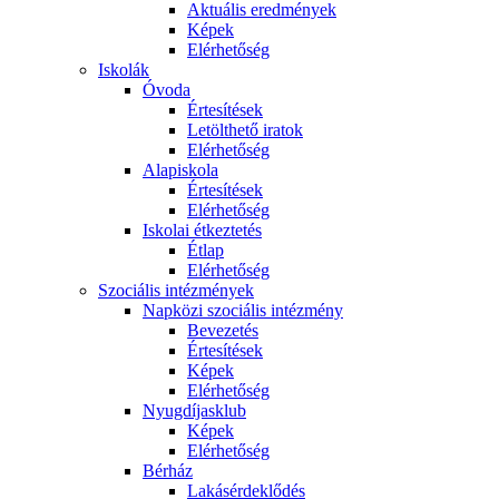
Aktuális eredmények
Képek
Elérhetőség
Iskolák
Óvoda
Értesítések
Letölthető iratok
Elérhetőség
Alapiskola
Értesítések
Elérhetőség
Iskolai étkeztetés
Étlap
Elérhetőség
Szociális intézmények
Napközi szociális intézmény
Bevezetés
Értesítések
Képek
Elérhetőség
Nyugdíjasklub
Képek
Elérhetőség
Bérház
Lakásérdeklődés