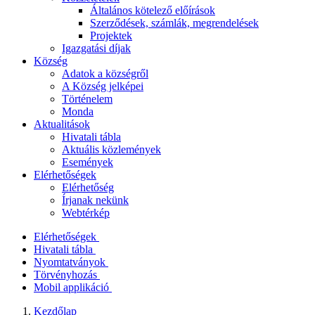
Általános kötelező előírások
Szerződések, számlák, megrendelések
Projektek
Igazgatási díjak
Község
Adatok a községről
A Község jelképei
Történelem
Monda
Aktualitások
Hivatali tábla
Aktuális közlemények
Események
Elérhetőségek
Elérhetőség
Írjanak nekünk
Webtérkép
Elérhetőségek
Hivatali tábla
Nyomtatványok
Törvényhozás
Mobil applikáció
Kezdőlap