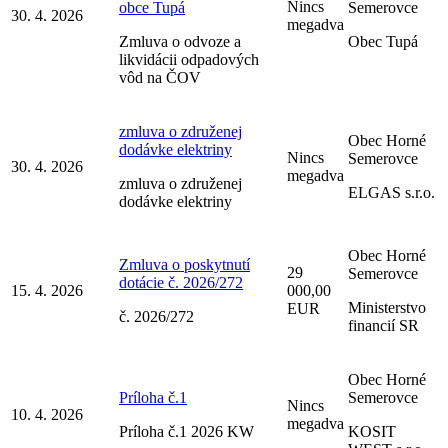
Nincs
obce Tupá
Semerovce
30. 4. 2026
megadva
Zmluva o odvoze a
Obec Tupá
likvidácii odpadových
vôd na ČOV
zmluva o združenej
Obec Horné
dodávke elektriny
Nincs
Semerovce
30. 4. 2026
megadva
zmluva o združenej
ELGAS s.r.o.
dodávke elektriny
Obec Horné
Zmluva o poskytnutí
29
Semerovce
dotácie č. 2026/272
15. 4. 2026
000,00
Ministerstvo
EUR
č. 2026/272
financií SR
Obec Horné
Príloha č.1
Semerovce
Nincs
10. 4. 2026
megadva
Príloha č.1 2026 KW
KOSIT