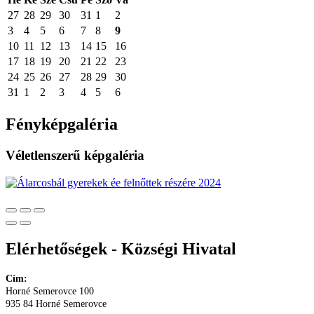
27
28
29
30
31
1
2
3
4
5
6
7
8
9
10
11
12
13
14
15
16
17
18
19
20
21
22
23
24
25
26
27
28
29
30
31
1
2
3
4
5
6
Fényképgaléria
Véletlenszerű képgaléria
Elérhetőségek - Községi Hivatal
Cím:
Horné Semerovce 100
935 84 Horné Semerovce