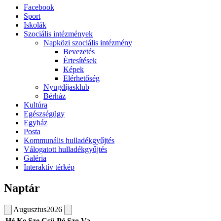
Facebook
Sport
Iskolák
Szociális intézmények
Napközi szociális intézmény
Bevezetés
Értesítések
Képek
Elérhetőség
Nyugdíjasklub
Bérház
Kultúra
Egészségügy
Egyház
Posta
Kommunális hulladékgyűjtés
Válogatott hulladékgyűjtés
Galéria
Interaktív térkép
Naptár
Augusztus
2026
Hé
Ke
Sze
Csü
Pé
Szo
Va