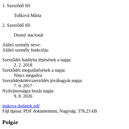
1. Szerződő fél:
Tušková Mária
2. Szerződő fél:
Denný stacionár
Aláíró személy neve:
Aláíró személy funkciója:
Szerződés hatályba lépésének a napja:
2. 2. 2018
Szerződés megszűnésének a napja:
Nincs megadva
Szerződéskötés/szerződés jóváhagyás napja:
7. 6. 2017
Nyilvánosságra hozás napja:
9. 8. 2026
tuskova dodatok.pdf
Fájl típusa: PDF dokumentum, Nagyság: 378,23 kB
Polgár