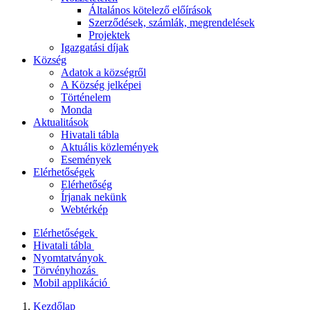
Általános kötelező előírások
Szerződések, számlák, megrendelések
Projektek
Igazgatási díjak
Község
Adatok a községről
A Község jelképei
Történelem
Monda
Aktualitások
Hivatali tábla
Aktuális közlemények
Események
Elérhetőségek
Elérhetőség
Írjanak nekünk
Webtérkép
Elérhetőségek
Hivatali tábla
Nyomtatványok
Törvényhozás
Mobil applikáció
Kezdőlap