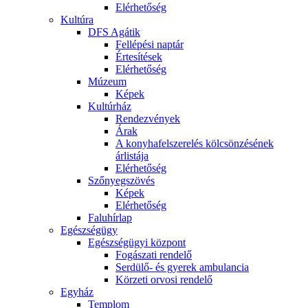
Elérhetőség
Kultúra
DFS Agátik
Fellépési naptár
Értesítések
Elérhetőség
Múzeum
Képek
Kultúrház
Rendezvények
Árak
A konyhafelszerelés kölcsönzésének
árlistája
Elérhetőség
Szőnyegszövés
Képek
Elérhetőség
Faluhírlap
Egészségügy
Egészségügyi központ
Fogászati rendelő
Serdülő- és gyerek ambulancia
Körzeti orvosi rendelő
Egyház
Templom