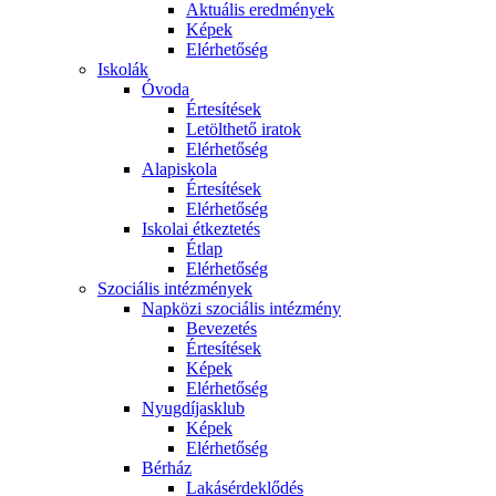
Aktuális eredmények
Képek
Elérhetőség
Iskolák
Óvoda
Értesítések
Letölthető iratok
Elérhetőség
Alapiskola
Értesítések
Elérhetőség
Iskolai étkeztetés
Étlap
Elérhetőség
Szociális intézmények
Napközi szociális intézmény
Bevezetés
Értesítések
Képek
Elérhetőség
Nyugdíjasklub
Képek
Elérhetőség
Bérház
Lakásérdeklődés