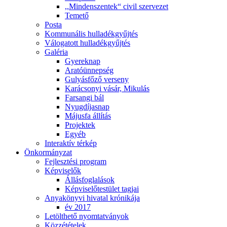
,,Mindenszentek“ civil szervezet
Temető
Posta
Kommunális hulladékgyűjtés
Válogatott hulladékgyűjtés
Galéria
Gyereknap
Aratóünnepség
Gulyásfőző verseny
Karácsonyi vásár, Mikulás
Farsangi bál
Nyugdíjasnap
Májusfa állítás
Projektek
Egyéb
Interaktív térkép
Önkormányzat
Fejlesztési program
Képviselők
Állásfoglalások
Képviselőtestület tagjai
Anyakönyvi hivatal krónikája
év 2017
Letölthető nyomtatványok
Közzétételek