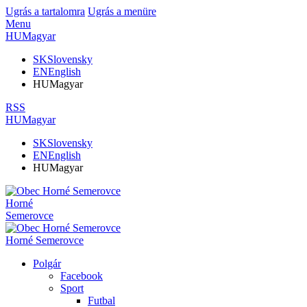
Ugrás a tartalomra
Ugrás a menüre
Menu
HU
Magyar
SK
Slovensky
EN
English
HU
Magyar
RSS
HU
Magyar
SK
Slovensky
EN
English
HU
Magyar
Horné
Semerovce
Horné Semerovce
Polgár
Facebook
Sport
Futbal