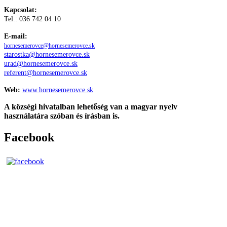
Kapcsolat:
Tel.: 036 742 04 10
E-mail:
hornesemerovce@hornesemerovce.sk
starostka@hornesemerovce.sk
urad@hornesemerovce.sk
referent@hornesemerovce.sk
Web:
www.hornesemerovce.sk
A községi hivatalban lehetőség van a magyar nyelv
használatára szóban és írásban is.
Facebook