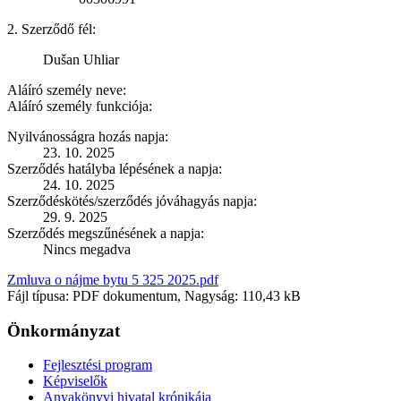
2. Szerződő fél:
Dušan Uhliar
Aláíró személy neve:
Aláíró személy funkciója:
Nyilvánosságra hozás napja:
23. 10. 2025
Szerződés hatályba lépésének a napja:
24. 10. 2025
Szerződéskötés/szerződés jóváhagyás napja:
29. 9. 2025
Szerződés megszűnésének a napja:
Nincs megadva
Zmluva o nájme bytu 5 325 2025.pdf
Fájl típusa: PDF dokumentum, Nagyság: 110,43 kB
Önkormányzat
Fejlesztési program
Képviselők
Anyakönyvi hivatal krónikája