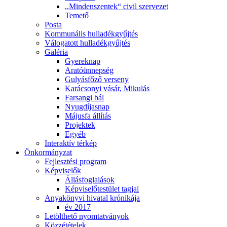
,,Mindenszentek“ civil szervezet
Temető
Posta
Kommunális hulladékgyűjtés
Válogatott hulladékgyűjtés
Galéria
Gyereknap
Aratóünnepség
Gulyásfőző verseny
Karácsonyi vásár, Mikulás
Farsangi bál
Nyugdíjasnap
Májusfa állítás
Projektek
Egyéb
Interaktív térkép
Önkormányzat
Fejlesztési program
Képviselők
Állásfoglalások
Képviselőtestület tagjai
Anyakönyvi hivatal krónikája
év 2017
Letölthető nyomtatványok
Közzétételek