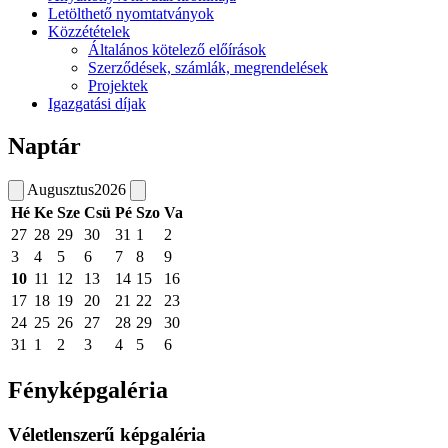
Letölthető nyomtatványok
Közzétételek
Általános kötelező előírások
Szerződések, számlák, megrendelések
Projektek
Igazgatási díjak
Naptár
Augusztus
2026
Hé
Ke
Sze
Csü
Pé
Szo
Va
27
28
29
30
31
1
2
3
4
5
6
7
8
9
10
11
12
13
14
15
16
17
18
19
20
21
22
23
24
25
26
27
28
29
30
31
1
2
3
4
5
6
Fényképgaléria
Véletlenszerű képgaléria