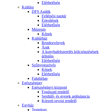
Elérhetőség
Kultúra
DFS Agátik
Fellépési naptár
Értesítések
Elérhetőség
Múzeum
Képek
Kultúrház
Rendezvények
Árak
A konyhafelszerelés kölcsönzésének
árlistája
Elérhetőség
Szőnyegszövés
Képek
Elérhetőség
Faluhírlap
Egészségügy
Egészségügyi központ
Fogászati rendelő
Serdülő- és gyerek ambulancia
Körzeti orvosi rendelő
Egyház
Templom