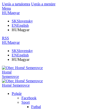
Ugrás a tartalomra
Ugrás a menüre
Menu
HU
Magyar
SK
Slovensky
EN
English
HU
Magyar
RSS
HU
Magyar
SK
Slovensky
EN
English
HU
Magyar
Horné
Semerovce
Horné Semerovce
Polgár
Facebook
Sport
Futbal