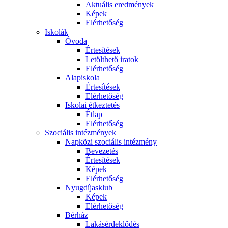
Aktuális eredmények
Képek
Elérhetőség
Iskolák
Óvoda
Értesítések
Letölthető iratok
Elérhetőség
Alapiskola
Értesítések
Elérhetőség
Iskolai étkeztetés
Étlap
Elérhetőség
Szociális intézmények
Napközi szociális intézmény
Bevezetés
Értesítések
Képek
Elérhetőség
Nyugdíjasklub
Képek
Elérhetőség
Bérház
Lakásérdeklődés