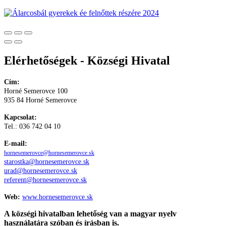
Elérhetőségek - Községi Hivatal
Cím:
Horné Semerovce 100
935 84 Horné Semerovce
Kapcsolat:
Tel.: 036 742 04 10
E-mail:
hornesemerovce@hornesemerovce.sk
starostka@hornesemerovce.sk
urad@hornesemerovce.sk
referent@hornesemerovce.sk
Web:
www.hornesemerovce.sk
A községi hivatalban lehetőség van a magyar nyelv
használatára szóban és írásban is.