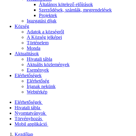
Általános kötelező előírások
Szerződések, számlák, megrendelések
Projektek
Igazgatási díjak
Község
Adatok a községről
A Község jelképei
Történelem
Monda
Aktualitások
Hivatali tábla
Aktuális közlemények
Események
Elérhetőségek
Elérhetőség
Írjanak nekünk
Webtérkép
Elérhetőségek
Hivatali tábla
Nyomtatványok
Törvényhozás
Mobil applikáció
Kezdőlap