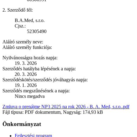
2. Szerződő fél:
B.A.Med, s.r.o.
Cjsz.:
52305490
Aláíró személy neve:
Aláíró személy funkciója:
Nyilvánosságra hozás napja:
19. 3. 2026
Szerződés hatályba lépésének a napja:
20. 3. 2026
Szerződéskötés/szerződés jóváhagyás napja:
19. 1. 2026
Szerződés megszűnésének a napja:
Nincs megadva
Zmluva o prenájme NP3 2025 na rok 2026 - B. A. Med, s.r.o..pdf
Fájl típusa: PDF dokumentum, Nagyság: 174,93 kB
Önkormányzat
Fejlesztési program