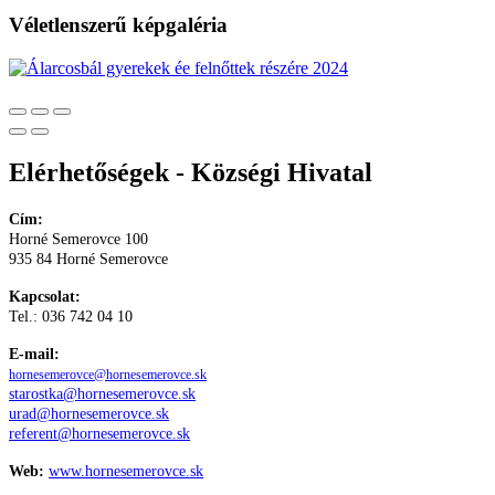
Véletlenszerű képgaléria
Elérhetőségek - Községi Hivatal
Cím:
Horné Semerovce 100
935 84 Horné Semerovce
Kapcsolat:
Tel.: 036 742 04 10
E-mail:
hornesemerovce@hornesemerovce.sk
starostka@hornesemerovce.sk
urad@hornesemerovce.sk
referent@hornesemerovce.sk
Web:
www.hornesemerovce.sk