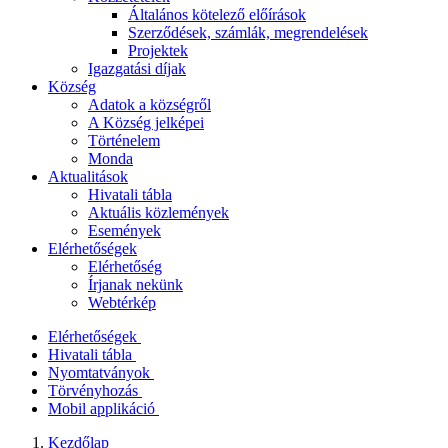
Általános kötelező előírások
Szerződések, számlák, megrendelések
Projektek
Igazgatási díjak
Község
Adatok a községről
A Község jelképei
Történelem
Monda
Aktualitások
Hivatali tábla
Aktuális közlemények
Események
Elérhetőségek
Elérhetőség
Írjanak nekünk
Webtérkép
Elérhetőségek
Hivatali tábla
Nyomtatványok
Törvényhozás
Mobil applikáció
Kezdőlap