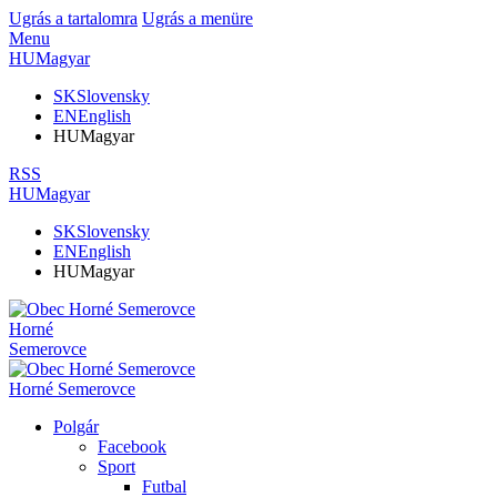
Ugrás a tartalomra
Ugrás a menüre
Menu
HU
Magyar
SK
Slovensky
EN
English
HU
Magyar
RSS
HU
Magyar
SK
Slovensky
EN
English
HU
Magyar
Horné
Semerovce
Horné Semerovce
Polgár
Facebook
Sport
Futbal