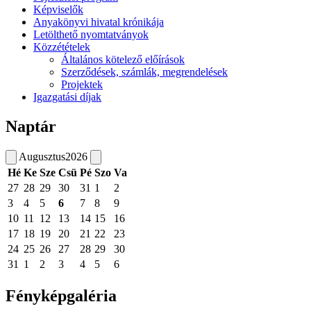
Képviselők
Anyakönyvi hivatal krónikája
Letölthető nyomtatványok
Közzétételek
Általános kötelező előírások
Szerződések, számlák, megrendelések
Projektek
Igazgatási díjak
Naptár
Augusztus
2026
Hé
Ke
Sze
Csü
Pé
Szo
Va
27
28
29
30
31
1
2
3
4
5
6
7
8
9
10
11
12
13
14
15
16
17
18
19
20
21
22
23
24
25
26
27
28
29
30
31
1
2
3
4
5
6
Fényképgaléria