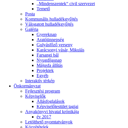
,,Mindenszentek“ civil szervezet
Temető
Posta
Kommunális hulladékgyűjtés
Válogatott hulladékgyűjtés
Galéria
Gyereknap
Aratóünnepség
Gulyásfőző verseny
Karácsonyi vásár, Mikulás
Farsangi bál
Nyugdíjasnap
Májusfa állítás
Projektek
Egyéb
Interaktív térkép
Önkormányzat
Fejlesztési program
Képviselők
Állásfoglalások
Képviselőtestület tagjai
Anyakönyvi hivatal krónikája
év 2017
Letölthető nyomtatványok
Közzétételek