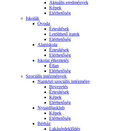
Aktuális eredmények
Képek
Elérhetőség
Iskolák
Óvoda
Értesítések
Letölthető iratok
Elérhetőség
Alapiskola
Értesítések
Elérhetőség
Iskolai étkeztetés
Étlap
Elérhetőség
Szociális intézmények
Napközi szociális intézmény
Bevezetés
Értesítések
Képek
Elérhetőség
Nyugdíjasklub
Képek
Elérhetőség
Bérház
Lakásérdeklődés