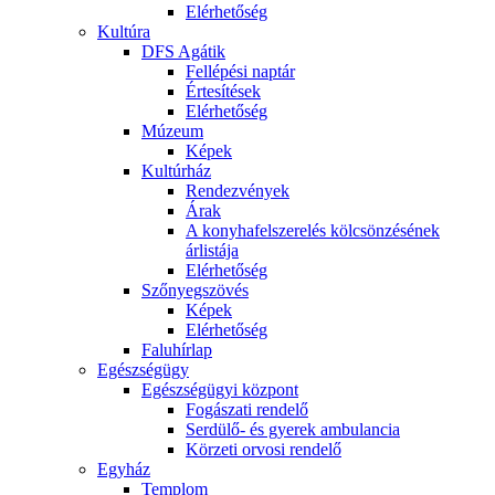
Elérhetőség
Kultúra
DFS Agátik
Fellépési naptár
Értesítések
Elérhetőség
Múzeum
Képek
Kultúrház
Rendezvények
Árak
A konyhafelszerelés kölcsönzésének
árlistája
Elérhetőség
Szőnyegszövés
Képek
Elérhetőség
Faluhírlap
Egészségügy
Egészségügyi központ
Fogászati rendelő
Serdülő- és gyerek ambulancia
Körzeti orvosi rendelő
Egyház
Templom