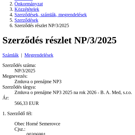
Önkormányzat
Közzétételek
Szerződések, számlák, megrendelések
Szerződések
Szerződés részlet NP/3/2025
Szerződés részlet NP/3/2025
Számlák
|
Megrendelések
Szerződés száma:
NP/3/2025
Megnevezés:
Zmluva o prenájme NP3
Szerződés tárgya:
Zmluva o prenájme NP3 2025 na rok 2026 - B. A. Med, s.r.o.
Ár:
566,33 EUR
1. Szerződő fél:
Obec Horné Semerovce
Cjsz.:
00306991