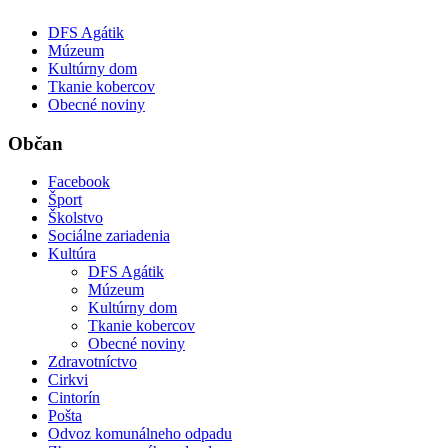
DFS Agátik
Múzeum
Kultúrny dom
Tkanie kobercov
Obecné noviny
Občan
Facebook
Šport
Školstvo
Sociálne zariadenia
Kultúra
DFS Agátik
Múzeum
Kultúrny dom
Tkanie kobercov
Obecné noviny
Zdravotníctvo
Cirkvi
Cintorín
Pošta
Odvoz komunálneho odpadu