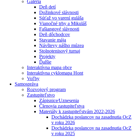
Galéria
Deň detí
Dožinkové slávnosti
Súťaž vo varení guláša
Vianočné trhy a Mikuláš
Fašiangové slávnosti
Deň dôchodcov
Stavanie mája
Návštevy nášho múzea
Stolnotenisový turnaj
Projekty
Ďalšie
Interaktívna mapa obce
Interaktívna cyklomapa Hont
Voľby
Samospráva
Rozvojový program
Zastupiteľstvo
Zápisnice⁄Uznesenia
Členovia zastupiteľstva
Materiály k zastupiteľstvám 2022-2026
Dochádzka poslancov na zasadnutia OcZ
v roku 2026
Dochádzka poslancov na zasadnutia OcZ
v roku 2025