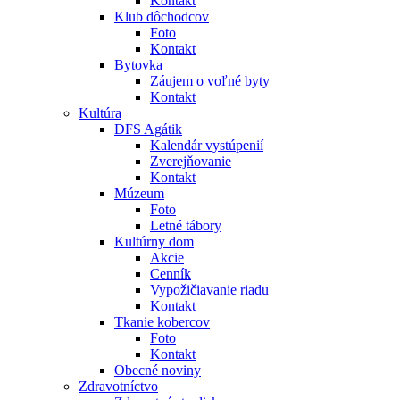
Kontakt
Klub dôchodcov
Foto
Kontakt
Bytovka
Záujem o voľné byty
Kontakt
Kultúra
DFS Agátik
Kalendár vystúpenií
Zverejňovanie
Kontakt
Múzeum
Foto
Letné tábory
Kultúrny dom
Akcie
Cenník
Vypožičiavanie riadu
Kontakt
Tkanie kobercov
Foto
Kontakt
Obecné noviny
Zdravotníctvo