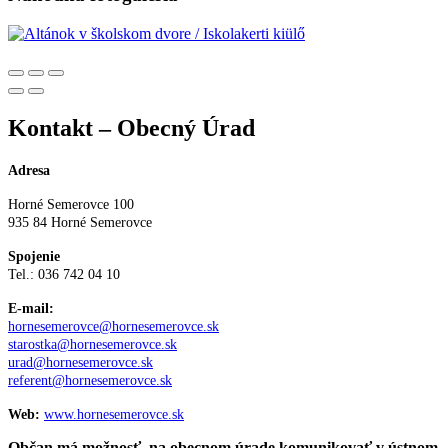
Kontakt – Obecný Úrad
Adresa
Horné Semerovce 100
935 84 Horné Semerovce
Spojenie
Tel.: 036 742 04 10
E-mail:
hornesemerovce@hornesemerovce.sk
starostka@hornesemerovce.sk
urad@hornesemerovce.sk
referent@hornesemerovce.sk
Web:
www.hornesemerovce.sk
Občan má možnosť na obecnom úrade komunikovať v ústnom