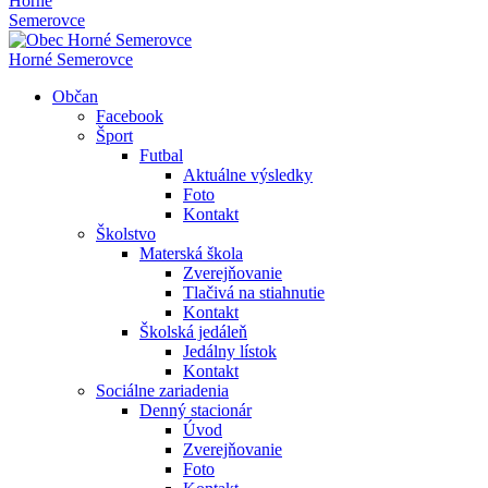
Horné
Semerovce
Horné Semerovce
Občan
Facebook
Šport
Futbal
Aktuálne výsledky
Foto
Kontakt
Školstvo
Materská škola
Zverejňovanie
Tlačivá na stiahnutie
Kontakt
Školská jedáleň
Jedálny lístok
Kontakt
Sociálne zariadenia
Denný stacionár
Úvod
Zverejňovanie
Foto