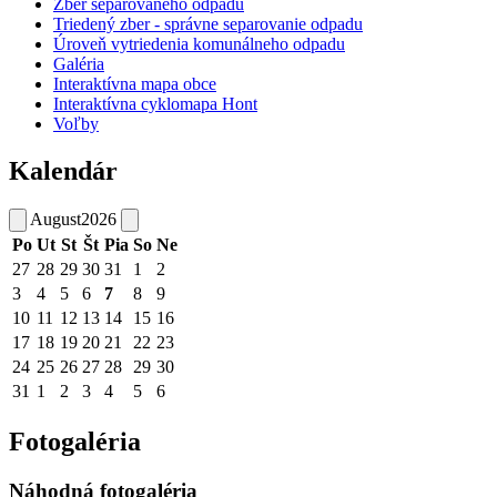
Zber separovaného odpadu
Triedený zber - správne separovanie odpadu
Úroveň vytriedenia komunálneho odpadu
Galéria
Interaktívna mapa obce
Interaktívna cyklomapa Hont
Voľby
Kalendár
August
2026
Po
Ut
St
Št
Pia
So
Ne
27
28
29
30
31
1
2
3
4
5
6
7
8
9
10
11
12
13
14
15
16
17
18
19
20
21
22
23
24
25
26
27
28
29
30
31
1
2
3
4
5
6
Fotogaléria
Náhodná fotogaléria