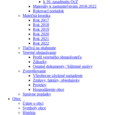
k 16. zasadnutiu OcZ
Materiály k zastupiteľstvám 2018-2022
Rokovací poriadok
Matričná kronika
Rok 2017
Rok 2018
Rok 2019
Rok 2020
Rok 2021
Rok 2022
Tlačivá na stiahnutie
Verejné obstarávanie
Profil verejného obstarávateľa
Zákazky
Ostatné dokumenty ⁄ Súhrnné správy
Zverejňovanie
Všeobecne záväzné nariadenie
Zmluvy, faktúry, objednávky
Projekty
Hospodárenie obce
Správne poplatky
Obec
Údaje o obci
Symboly obce
História