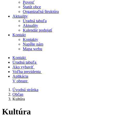
Povesť
Štatút obce
Organizačná štruktúra
Aktuality
Úradná tabuľa
Aktuality
Kalendár podujatí
Kontakt
Kontakty
Napíšte nám
Mapa webu
Kontakt
Úradná tabuľa
Ako vybaviť
Voľba prezidenta
Aplikácia
V obraze
Úvodná stránka
Občan
Kultúra
Kultúra