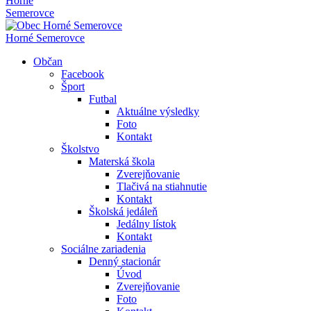
Horné
Semerovce
Horné Semerovce
Občan
Facebook
Šport
Futbal
Aktuálne výsledky
Foto
Kontakt
Školstvo
Materská škola
Zverejňovanie
Tlačivá na stiahnutie
Kontakt
Školská jedáleň
Jedálny lístok
Kontakt
Sociálne zariadenia
Denný stacionár
Úvod
Zverejňovanie
Foto