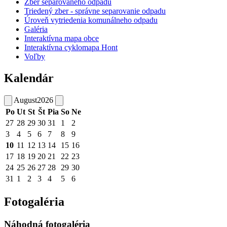
Zber separovaného odpadu
Triedený zber - správne separovanie odpadu
Úroveň vytriedenia komunálneho odpadu
Galéria
Interaktívna mapa obce
Interaktívna cyklomapa Hont
Voľby
Kalendár
August
2026
Po
Ut
St
Št
Pia
So
Ne
27
28
29
30
31
1
2
3
4
5
6
7
8
9
10
11
12
13
14
15
16
17
18
19
20
21
22
23
24
25
26
27
28
29
30
31
1
2
3
4
5
6
Fotogaléria
Náhodná fotogaléria