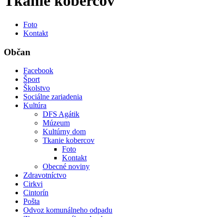
Tkanie kobercov
Foto
Kontakt
Občan
Facebook
Šport
Školstvo
Sociálne zariadenia
Kultúra
DFS Agátik
Múzeum
Kultúrny dom
Tkanie kobercov
Foto
Kontakt
Obecné noviny
Zdravotníctvo
Cirkvi
Cintorín
Pošta
Odvoz komunálneho odpadu