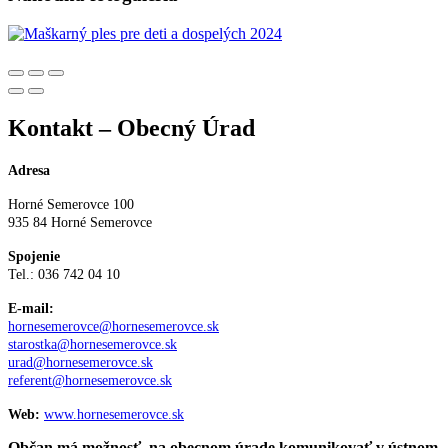
Kontakt – Obecný Úrad
Adresa
Horné Semerovce 100
935 84 Horné Semerovce
Spojenie
Tel.: 036 742 04 10
E-mail:
hornesemerovce@hornesemerovce.sk
starostka@hornesemerovce.sk
urad@hornesemerovce.sk
referent@hornesemerovce.sk
Web:
www.hornesemerovce.sk
Občan má možnosť na obecnom úrade komunikovať v ústnom