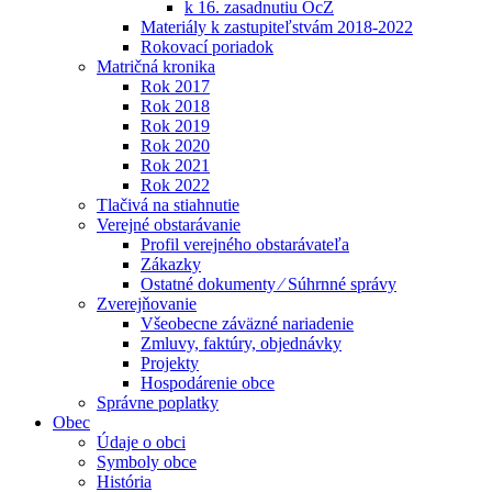
k 16. zasadnutiu OcZ
Materiály k zastupiteľstvám 2018-2022
Rokovací poriadok
Matričná kronika
Rok 2017
Rok 2018
Rok 2019
Rok 2020
Rok 2021
Rok 2022
Tlačivá na stiahnutie
Verejné obstarávanie
Profil verejného obstarávateľa
Zákazky
Ostatné dokumenty ⁄ Súhrnné správy
Zverejňovanie
Všeobecne záväzné nariadenie
Zmluvy, faktúry, objednávky
Projekty
Hospodárenie obce
Správne poplatky
Obec
Údaje o obci
Symboly obce
História