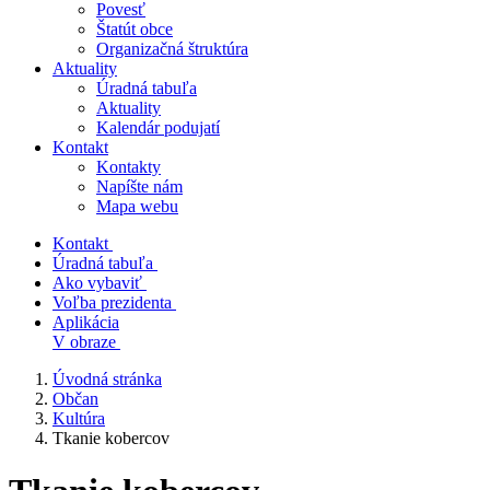
Povesť
Štatút obce
Organizačná štruktúra
Aktuality
Úradná tabuľa
Aktuality
Kalendár podujatí
Kontakt
Kontakty
Napíšte nám
Mapa webu
Kontakt
Úradná tabuľa
Ako vybaviť
Voľba prezidenta
Aplikácia
V obraze
Úvodná stránka
Občan
Kultúra
Tkanie kobercov