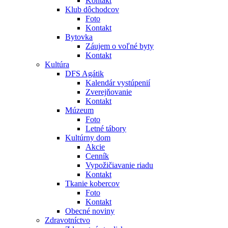
Kontakt
Klub dôchodcov
Foto
Kontakt
Bytovka
Záujem o voľné byty
Kontakt
Kultúra
DFS Agátik
Kalendár vystúpenií
Zverejňovanie
Kontakt
Múzeum
Foto
Letné tábory
Kultúrny dom
Akcie
Cenník
Vypožičiavanie riadu
Kontakt
Tkanie kobercov
Foto
Kontakt
Obecné noviny
Zdravotníctvo