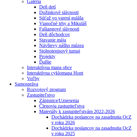
Galéria
Deň detí
Dožinkové slávnosti
Súťaž vo varení guláša
Vianočné trhy a Mikuláš
Fašiangové slávnosti
Deň dôchodcov
Stavanie mája
Návštevy nášho múzea
Stolnotenisový turnaj
Projekty
Ďalšie
Interaktívna mapa obce
Interaktívna cyklomapa Hont
Voľby
Samospráva
Rozvojový program
Zastupiteľstvo
Zápisnice⁄Uznesenia
Členovia zastupiteľstva
Materiály k zastupiteľstvám 2022-2026
Dochádzka poslancov na zasadnutia OcZ
v roku 2026
Dochádzka poslancov na zasadnutia OcZ
v roku 2025