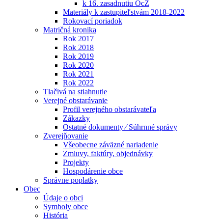
k 16. zasadnutiu OcZ
Materiály k zastupiteľstvám 2018-2022
Rokovací poriadok
Matričná kronika
Rok 2017
Rok 2018
Rok 2019
Rok 2020
Rok 2021
Rok 2022
Tlačivá na stiahnutie
Verejné obstarávanie
Profil verejného obstarávateľa
Zákazky
Ostatné dokumenty ⁄ Súhrnné správy
Zverejňovanie
Všeobecne záväzné nariadenie
Zmluvy, faktúry, objednávky
Projekty
Hospodárenie obce
Správne poplatky
Obec
Údaje o obci
Symboly obce
História