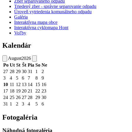
Zber separovaného odpadu
Triedený zber - správne separovanie odpadu
Úroveň vytriedenia komunálneho odpadu
Galéria
Interaktívna mapa obce
Interaktívna cyklomapa Hont
Voľby
Kalendár
August
2026
Po
Ut
St
Št
Pia
So
Ne
27
28
29
30
31
1
2
3
4
5
6
7
8
9
10
11
12
13
14
15
16
17
18
19
20
21
22
23
24
25
26
27
28
29
30
31
1
2
3
4
5
6
Fotogaléria
Náhodná fotogaléria