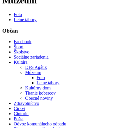
Múzeum
Foto
Letné tábory
Občan
Facebook
Šport
Školstvo
Sociálne zariadenia
Kultúra
DFS Agátik
Múzeum
Foto
Letné tábory
Kultúrny dom
Tkanie kobercov
Obecné noviny
Zdravotníctvo
Cirkvi
Cintorín
Pošta
Odvoz komunálneho odpadu