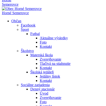
Horné
Semerovce
Horné Semerovce
Občan
Facebook
Šport
Futbal
Aktuálne výsledky
Foto
Kontakt
Školstvo
Materská škola
Zverejňovanie
Tlačivá na stiahnutie
Kontakt
Školská jedáleň
Jedálny lístok
Kontakt
Sociálne zariadenia
Denný stacionár
Úvod
Zverejňovanie
Foto