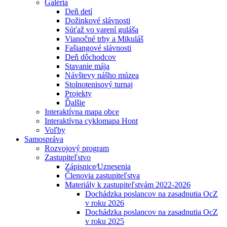
Galéria
Deň detí
Dožinkové slávnosti
Súťaž vo varení guláša
Vianočné trhy a Mikuláš
Fašiangové slávnosti
Deň dôchodcov
Stavanie mája
Návštevy nášho múzea
Stolnotenisový turnaj
Projekty
Ďalšie
Interaktívna mapa obce
Interaktívna cyklomapa Hont
Voľby
Samospráva
Rozvojový program
Zastupiteľstvo
Zápisnice⁄Uznesenia
Členovia zastupiteľstva
Materiály k zastupiteľstvám 2022-2026
Dochádzka poslancov na zasadnutia OcZ
v roku 2026
Dochádzka poslancov na zasadnutia OcZ
v roku 2025