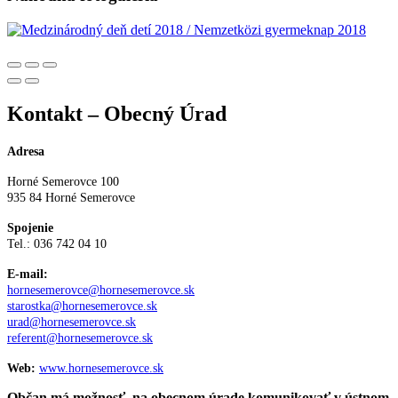
Kontakt – Obecný Úrad
Adresa
Horné Semerovce 100
935 84 Horné Semerovce
Spojenie
Tel.: 036 742 04 10
E-mail:
hornesemerovce@hornesemerovce.sk
starostka@hornesemerovce.sk
urad@hornesemerovce.sk
referent@hornesemerovce.sk
Web:
www.hornesemerovce.sk
Občan má možnosť na obecnom úrade komunikovať v ústnom