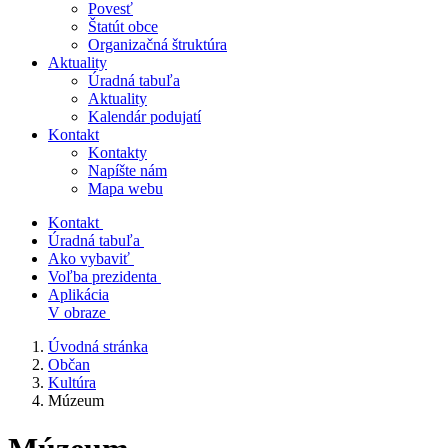
Povesť
Štatút obce
Organizačná štruktúra
Aktuality
Úradná tabuľa
Aktuality
Kalendár podujatí
Kontakt
Kontakty
Napíšte nám
Mapa webu
Kontakt
Úradná tabuľa
Ako vybaviť
Voľba prezidenta
Aplikácia
V obraze
Úvodná stránka
Občan
Kultúra
Múzeum