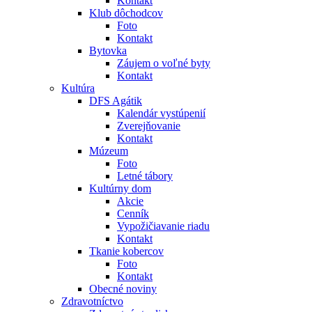
Kontakt
Klub dôchodcov
Foto
Kontakt
Bytovka
Záujem o voľné byty
Kontakt
Kultúra
DFS Agátik
Kalendár vystúpenií
Zverejňovanie
Kontakt
Múzeum
Foto
Letné tábory
Kultúrny dom
Akcie
Cenník
Vypožičiavanie riadu
Kontakt
Tkanie kobercov
Foto
Kontakt
Obecné noviny
Zdravotníctvo