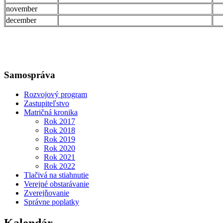
november
december
Samospráva
Rozvojový program
Zastupiteľstvo
Matričná kronika
Rok 2017
Rok 2018
Rok 2019
Rok 2020
Rok 2021
Rok 2022
Tlačivá na stiahnutie
Verejné obstarávanie
Zverejňovanie
Správne poplatky