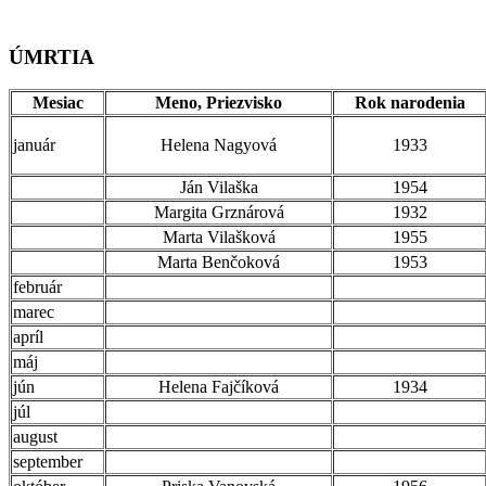
ÚMRTIA
Mesiac
Meno, Priezvisko
Rok narodenia
január
Helena Nagyová
1933
Ján Vilaška
1954
Margita Grznárová
1932
Marta Vilašková
1955
Marta Benčoková
1953
február
marec
apríl
máj
jún
Helena Fajčíková
1934
júl
august
september