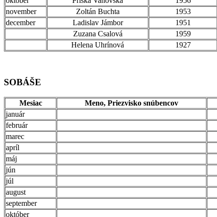
október
Priska Vanovská
1956
november
Zoltán Buchta
1953
december
Ladislav Jámbor
1951
Zuzana Csalová
1959
Helena Uhrínová
1927
SOBÁŠE
Mesiac
Meno, Priezvisko snúbencov
január
február
marec
apríl
máj
jún
júl
august
september
október