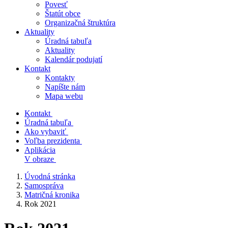
Povesť
Štatút obce
Organizačná štruktúra
Aktuality
Úradná tabuľa
Aktuality
Kalendár podujatí
Kontakt
Kontakty
Napíšte nám
Mapa webu
Kontakt
Úradná tabuľa
Ako vybaviť
Voľba prezidenta
Aplikácia
V obraze
Úvodná stránka
Samospráva
Matričná kronika
Rok 2021