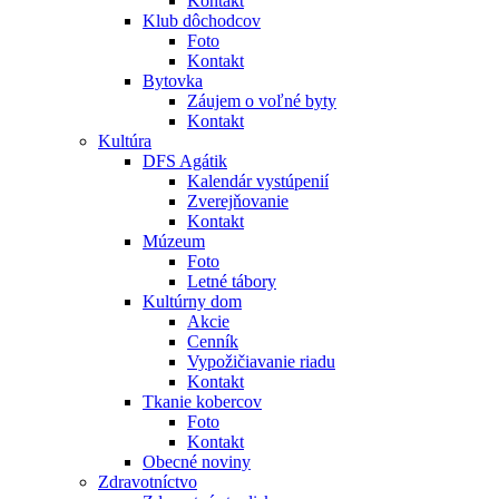
Kontakt
Klub dôchodcov
Foto
Kontakt
Bytovka
Záujem o voľné byty
Kontakt
Kultúra
DFS Agátik
Kalendár vystúpenií
Zverejňovanie
Kontakt
Múzeum
Foto
Letné tábory
Kultúrny dom
Akcie
Cenník
Vypožičiavanie riadu
Kontakt
Tkanie kobercov
Foto
Kontakt
Obecné noviny
Zdravotníctvo