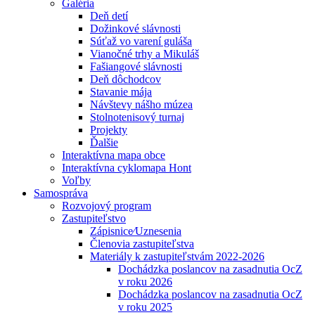
Galéria
Deň detí
Dožinkové slávnosti
Súťaž vo varení guláša
Vianočné trhy a Mikuláš
Fašiangové slávnosti
Deň dôchodcov
Stavanie mája
Návštevy nášho múzea
Stolnotenisový turnaj
Projekty
Ďalšie
Interaktívna mapa obce
Interaktívna cyklomapa Hont
Voľby
Samospráva
Rozvojový program
Zastupiteľstvo
Zápisnice⁄Uznesenia
Členovia zastupiteľstva
Materiály k zastupiteľstvám 2022-2026
Dochádzka poslancov na zasadnutia OcZ
v roku 2026
Dochádzka poslancov na zasadnutia OcZ
v roku 2025