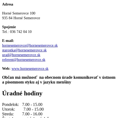
Adresa
Horné Semerovce 100
935 84 Horné Semerovce
Spojenie
Tel.: 036 742 04 10
E-mail:
hornesemerovce@hornesemerovce.sk
starostka@hornesemerovce.sk
urad@hornesemerovce.sk
referent@hornesemerovce.sk
Web:
www.hornesemerovce.sk
Občan má možnosť na obecnom úrade komunikovať v ústnom
a písomnom styku aj v jazyku menšiny
Úradné hodiny
Pondelok: 7.00 - 15.00
Utorok: 7.00 - 15.00
Streda: 7.00 - 16.00