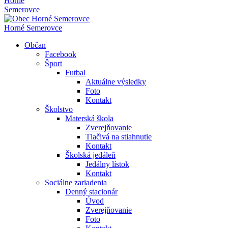
Horné
Semerovce
Horné Semerovce
Občan
Facebook
Šport
Futbal
Aktuálne výsledky
Foto
Kontakt
Školstvo
Materská škola
Zverejňovanie
Tlačivá na stiahnutie
Kontakt
Školská jedáleň
Jedálny lístok
Kontakt
Sociálne zariadenia
Denný stacionár
Úvod
Zverejňovanie
Foto