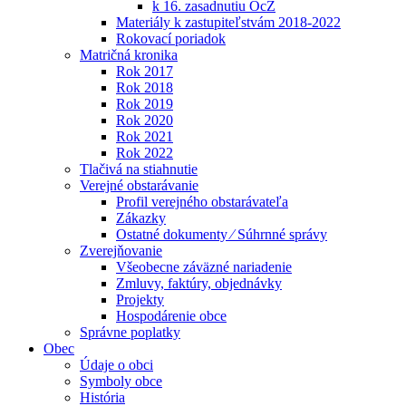
k 16. zasadnutiu OcZ
Materiály k zastupiteľstvám 2018-2022
Rokovací poriadok
Matričná kronika
Rok 2017
Rok 2018
Rok 2019
Rok 2020
Rok 2021
Rok 2022
Tlačivá na stiahnutie
Verejné obstarávanie
Profil verejného obstarávateľa
Zákazky
Ostatné dokumenty ⁄ Súhrnné správy
Zverejňovanie
Všeobecne záväzné nariadenie
Zmluvy, faktúry, objednávky
Projekty
Hospodárenie obce
Správne poplatky
Obec
Údaje o obci
Symboly obce
História