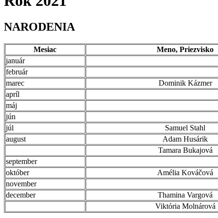
Rok 2021
NARODENIA
Mesiac
Meno, Priezvisko
január
február
marec
Dominik Kázmer
apríl
máj
jún
júl
Samuel Stahl
august
Adam Husárik
Tamara Bukajová
september
október
Amélia Kováčová
november
december
Thamina Vargová
Viktória Molnárová