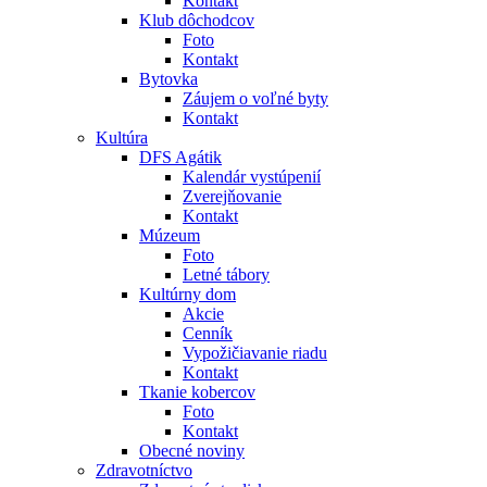
Kontakt
Klub dôchodcov
Foto
Kontakt
Bytovka
Záujem o voľné byty
Kontakt
Kultúra
DFS Agátik
Kalendár vystúpenií
Zverejňovanie
Kontakt
Múzeum
Foto
Letné tábory
Kultúrny dom
Akcie
Cenník
Vypožičiavanie riadu
Kontakt
Tkanie kobercov
Foto
Kontakt
Obecné noviny
Zdravotníctvo