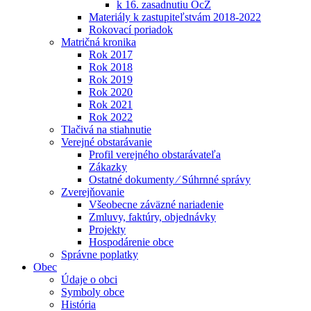
k 16. zasadnutiu OcZ
Materiály k zastupiteľstvám 2018-2022
Rokovací poriadok
Matričná kronika
Rok 2017
Rok 2018
Rok 2019
Rok 2020
Rok 2021
Rok 2022
Tlačivá na stiahnutie
Verejné obstarávanie
Profil verejného obstarávateľa
Zákazky
Ostatné dokumenty ⁄ Súhrnné správy
Zverejňovanie
Všeobecne záväzné nariadenie
Zmluvy, faktúry, objednávky
Projekty
Hospodárenie obce
Správne poplatky
Obec
Údaje o obci
Symboly obce
História