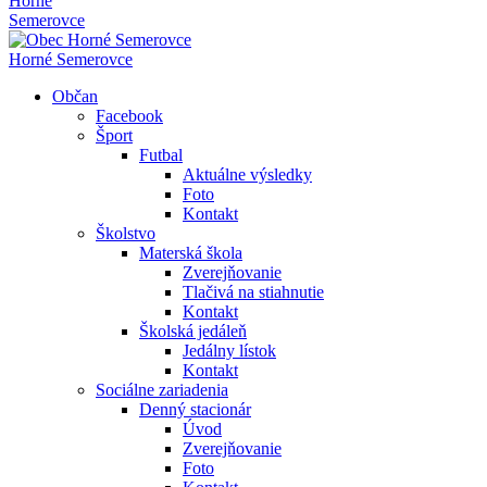
Horné
Semerovce
Horné Semerovce
Občan
Facebook
Šport
Futbal
Aktuálne výsledky
Foto
Kontakt
Školstvo
Materská škola
Zverejňovanie
Tlačivá na stiahnutie
Kontakt
Školská jedáleň
Jedálny lístok
Kontakt
Sociálne zariadenia
Denný stacionár
Úvod
Zverejňovanie
Foto