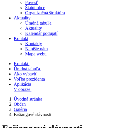
Povesť
Štatút obce
Organizačná štruktúra
Aktuality
Úradná tabuľa
Aktuality
Kalendár podujatí
Kontakt
Kontakty
Napíšte nám
Mapa webu
Kontakt
Úradná tabuľa
Ako vybaviť
Voľba prezidenta
Aplikácia
V obraze
Úvodná stránka
Občan
Galéria
Fašiangové slávnosti