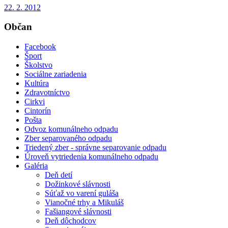
22. 2. 2012
Občan
Facebook
Šport
Školstvo
Sociálne zariadenia
Kultúra
Zdravotníctvo
Cirkvi
Cintorín
Pošta
Odvoz komunálneho odpadu
Zber separovaného odpadu
Triedený zber - správne separovanie odpadu
Úroveň vytriedenia komunálneho odpadu
Galéria
Deň detí
Dožinkové slávnosti
Súťaž vo varení guláša
Vianočné trhy a Mikuláš
Fašiangové slávnosti
Deň dôchodcov