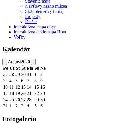
Stavanie mája
Návštevy nášho múzea
Stolnotenisový turnaj
Projekty
Ďalšie
Interaktívna mapa obce
Interaktívna cyklomapa Hont
Voľby
Kalendár
August
2026
Po
Ut
St
Št
Pia
So
Ne
27
28
29
30
31
1
2
3
4
5
6
7
8
9
10
11
12
13
14
15
16
17
18
19
20
21
22
23
24
25
26
27
28
29
30
31
1
2
3
4
5
6
Fotogaléria