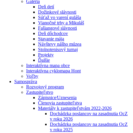
Galéria
Deň detí
Dožinkové slávnosti
Súťaž vo varení guláša
Vianočné trhy a Mikuláš
Fašiangové slávnosti
Deň dôchodcov
Stavanie mája
Návštevy nášho múzea
Stolnotenisový turnaj
Projekty
Ďalšie
Interaktívna mapa obce
Interaktívna cyklomapa Hont
Voľby
Samospráva
Rozvojový program
Zastupiteľstvo
Zápisnice⁄Uznesenia
Členovia zastupiteľstva
Materiály k zastupiteľstvám 2022-2026
Dochádzka poslancov na zasadnutia OcZ
v roku 2026
Dochádzka poslancov na zasadnutia OcZ
v roku 2025