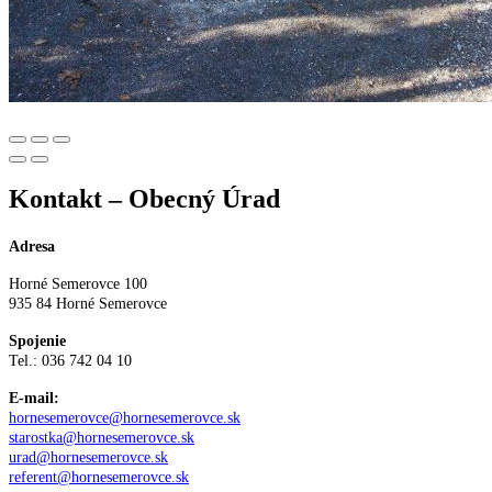
Kontakt – Obecný Úrad
Adresa
Horné Semerovce 100
935 84 Horné Semerovce
Spojenie
Tel.: 036 742 04 10
E-mail:
hornesemerovce@hornesemerovce.sk
starostka@hornesemerovce.sk
urad@hornesemerovce.sk
referent@hornesemerovce.sk