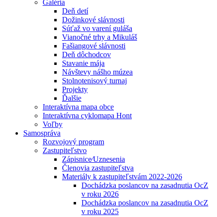
Galéria
Deň detí
Dožinkové slávnosti
Súťaž vo varení guláša
Vianočné trhy a Mikuláš
Fašiangové slávnosti
Deň dôchodcov
Stavanie mája
Návštevy nášho múzea
Stolnotenisový turnaj
Projekty
Ďalšie
Interaktívna mapa obce
Interaktívna cyklomapa Hont
Voľby
Samospráva
Rozvojový program
Zastupiteľstvo
Zápisnice⁄Uznesenia
Členovia zastupiteľstva
Materiály k zastupiteľstvám 2022-2026
Dochádzka poslancov na zasadnutia OcZ
v roku 2026
Dochádzka poslancov na zasadnutia OcZ
v roku 2025