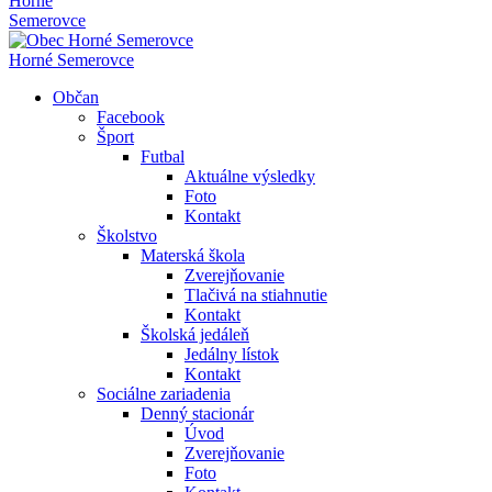
Horné
Semerovce
Horné Semerovce
Občan
Facebook
Šport
Futbal
Aktuálne výsledky
Foto
Kontakt
Školstvo
Materská škola
Zverejňovanie
Tlačivá na stiahnutie
Kontakt
Školská jedáleň
Jedálny lístok
Kontakt
Sociálne zariadenia
Denný stacionár
Úvod
Zverejňovanie
Foto