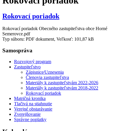
Rokovací poriadok
Rokovací poriadok
Rokovací poriadok Obecného zastupiteľstva obce Horné
Semerovce.pdf
Typ súboru: PDF dokument, Veľkosť: 101,87 kB
Samospráva
Rozvojový program
Zastupiteľstvo
Zápisnice⁄Uznesenia
Členovia zastupiteľstva
Materiály k zastupiteľstvám 2022-2026
Materiály k zastupiteľstvám 2018-2022
Rokovací poriadok
Matričná kronika
Tlačivá na stiahnutie
Verejné obstarávanie
Zverejňovanie
Správne poplatky