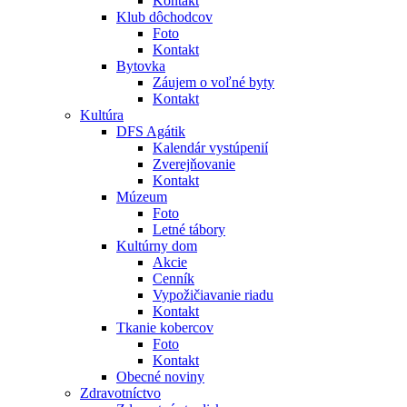
Kontakt
Klub dôchodcov
Foto
Kontakt
Bytovka
Záujem o voľné byty
Kontakt
Kultúra
DFS Agátik
Kalendár vystúpenií
Zverejňovanie
Kontakt
Múzeum
Foto
Letné tábory
Kultúrny dom
Akcie
Cenník
Vypožičiavanie riadu
Kontakt
Tkanie kobercov
Foto
Kontakt
Obecné noviny
Zdravotníctvo