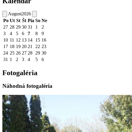
Kalendár
August
2026
Po
Ut
St
Št
Pia
So
Ne
27
28
29
30
31
1
2
3
4
5
6
7
8
9
10
11
12
13
14
15
16
17
18
19
20
21
22
23
24
25
26
27
28
29
30
31
1
2
3
4
5
6
Fotogaléria
Náhodná fotogaléria