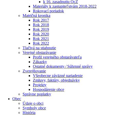
k 16. zasadnutiu OcZ
Materiály k zastupiteľstvám 2018-2022
Rokovací poriadok
Matričná kronika
Rok 2017
Rok 2018
Rok 2019
Rok 2020
Rok 2021
Rok 2022
Tlačivá na stiahnutie
Verejné obstarávanie
Profil verejného obstarávateľa
Zákazky
Ostatné dokumenty ⁄ Súhrnné správy
Zverejňovanie
Všeobecne záväzné nariadenie
Zmluvy, faktúry, objednávky
Projekty
Hospodárenie obce
Správne poplatky
Obec
Údaje o obci
Symboly obce
História