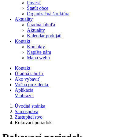
Povesť
Štatút obce
Organizačná štruktúra
Aktuality
Úradná tabuľa
Aktuality
Kalendár podujatí
Kontakt
Kontakty
Napíšte nám
Mapa webu
Kontakt
Úradná tabuľa
Ako vybaviť
Voľba prezidenta
Aplikácia
V obraze
Úvodná stránka
Samospráva
Zastupiteľstvo
Rokovací poriadok