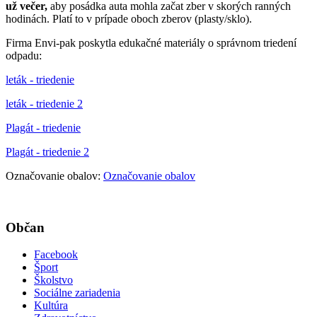
už večer,
aby posádka auta mohla začat zber v skorých ranných
hodinách. Platí to v prípade oboch zberov (plasty/sklo).
Firma Envi-pak poskytla edukačné materiály o správnom triedení
odpadu:
leták - triedenie
leták - triedenie 2
Plagát - triedenie
Plagát - triedenie 2
Označovanie obalov:
Označovanie obalov
Občan
Facebook
Šport
Školstvo
Sociálne zariadenia
Kultúra