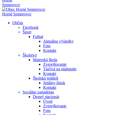
Horné
Semerovce
Horné Semerovce
Občan
Facebook
Šport
Futbal
Aktuálne výsledky
Foto
Kontakt
Školstvo
Materská škola
Zverejňovanie
Tlačivá na stiahnutie
Kontakt
Školská jedáleň
Jedálny lístok
Kontakt
Sociálne zariadenia
Denný stacionár
Úvod
Zverejňovanie
Foto