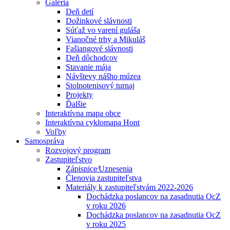
Galéria
Deň detí
Dožinkové slávnosti
Súťaž vo varení guláša
Vianočné trhy a Mikuláš
Fašiangové slávnosti
Deň dôchodcov
Stavanie mája
Návštevy nášho múzea
Stolnotenisový turnaj
Projekty
Ďalšie
Interaktívna mapa obce
Interaktívna cyklomapa Hont
Voľby
Samospráva
Rozvojový program
Zastupiteľstvo
Zápisnice⁄Uznesenia
Členovia zastupiteľstva
Materiály k zastupiteľstvám 2022-2026
Dochádzka poslancov na zasadnutia OcZ
v roku 2026
Dochádzka poslancov na zasadnutia OcZ
v roku 2025