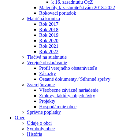
k 16. zasadnutiu OcZ
Materiály k zastupiteľstvám 2018-2022
Rokovací poriadok
Matričná kronika
Rok 2017
Rok 2018
Rok 2019
Rok 2020
Rok 2021
Rok 2022
Tlačivá na stiahnutie
Verejné obstarávanie
Profil verejného obstarávateľa
Zákazky
Ostatné dokumenty ⁄ Súhrnné správy
Zverejňovanie
Všeobecne záväzné nariadenie
Zmluvy, faktúry, objednávky
Projekty
Hospodárenie obce
Správne poplatky
Obec
Údaje o obci
Symboly obce
História