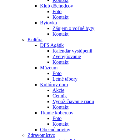
Kontakt
Klub dôchodcov
Foto
Kontakt
Bytovka
Záujem o voľné byty
Kontakt
Kultúra
DFS Agátik
Kalendár vystúpenií
Zverejňovanie
Kontakt
Múzeum
Foto
Letné tábory
Kultúrny dom
Akcie
Cenník
Vypožičiavanie riadu
Kontakt
Tkanie kobercov
Foto
Kontakt
Obecné noviny
Zdravotníctvo