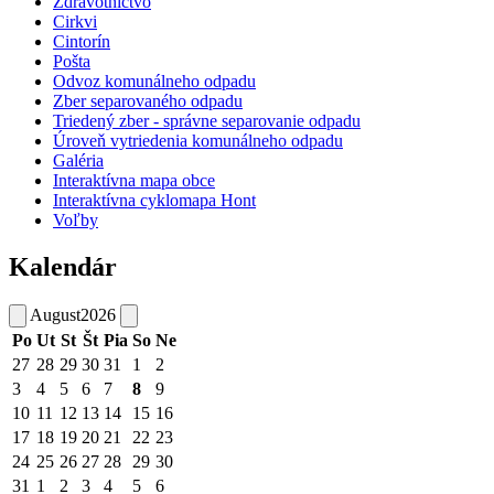
Zdravotníctvo
Cirkvi
Cintorín
Pošta
Odvoz komunálneho odpadu
Zber separovaného odpadu
Triedený zber - správne separovanie odpadu
Úroveň vytriedenia komunálneho odpadu
Galéria
Interaktívna mapa obce
Interaktívna cyklomapa Hont
Voľby
Kalendár
August
2026
Po
Ut
St
Št
Pia
So
Ne
27
28
29
30
31
1
2
3
4
5
6
7
8
9
10
11
12
13
14
15
16
17
18
19
20
21
22
23
24
25
26
27
28
29
30
31
1
2
3
4
5
6