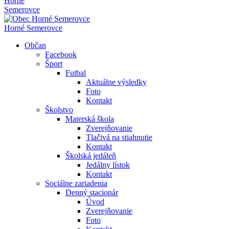
Horné
Semerovce
Horné Semerovce
Občan
Facebook
Šport
Futbal
Aktuálne výsledky
Foto
Kontakt
Školstvo
Materská škola
Zverejňovanie
Tlačivá na stiahnutie
Kontakt
Školská jedáleň
Jedálny lístok
Kontakt
Sociálne zariadenia
Denný stacionár
Úvod
Zverejňovanie
Foto