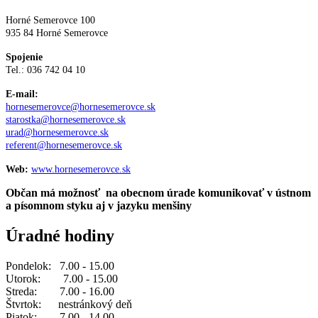
Horné Semerovce 100
935 84 Horné Semerovce
Spojenie
Tel.: 036 742 04 10
E-mail:
hornesemerovce@hornesemerovce.sk
starostka@hornesemerovce.sk
urad@hornesemerovce.sk
referent@hornesemerovce.sk
Web:
www.hornesemerovce.sk
Občan má možnosť na obecnom úrade komunikovať v ústnom
a písomnom styku aj v jazyku menšiny
Úradné hodiny
Pondelok: 7.00 - 15.00
Utorok: 7.00 - 15.00
Streda: 7.00 - 16.00
Štvrtok: nestránkový deň
Piatok: 7.00 - 14.00