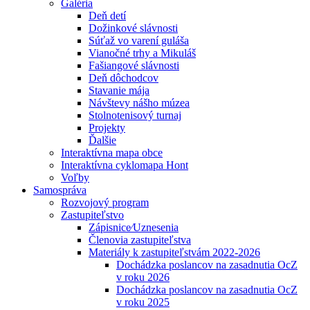
Galéria
Deň detí
Dožinkové slávnosti
Súťaž vo varení guláša
Vianočné trhy a Mikuláš
Fašiangové slávnosti
Deň dôchodcov
Stavanie mája
Návštevy nášho múzea
Stolnotenisový turnaj
Projekty
Ďalšie
Interaktívna mapa obce
Interaktívna cyklomapa Hont
Voľby
Samospráva
Rozvojový program
Zastupiteľstvo
Zápisnice⁄Uznesenia
Členovia zastupiteľstva
Materiály k zastupiteľstvám 2022-2026
Dochádzka poslancov na zasadnutia OcZ
v roku 2026
Dochádzka poslancov na zasadnutia OcZ
v roku 2025