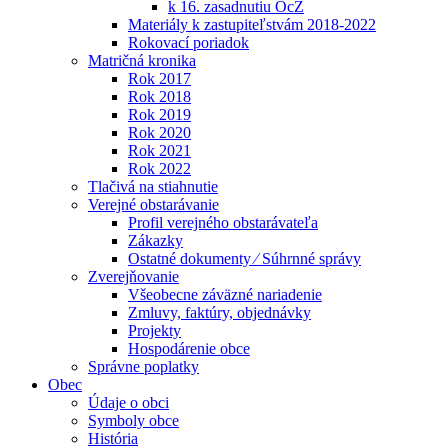
k 16. zasadnutiu OcZ
Materiály k zastupiteľstvám 2018-2022
Rokovací poriadok
Matričná kronika
Rok 2017
Rok 2018
Rok 2019
Rok 2020
Rok 2021
Rok 2022
Tlačivá na stiahnutie
Verejné obstarávanie
Profil verejného obstarávateľa
Zákazky
Ostatné dokumenty ⁄ Súhrnné správy
Zverejňovanie
Všeobecne záväzné nariadenie
Zmluvy, faktúry, objednávky
Projekty
Hospodárenie obce
Správne poplatky
Obec
Údaje o obci
Symboly obce
História