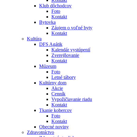
Kontakt
Klub dôchodcov
Foto
Kontakt
Bytovka
Záujem o voľné byty
Kontakt
Kultúra
DFS Agátik
Kalendár vystúpenií
Zverejňovanie
Kontakt
Múzeum
Foto
Letné tábory
Kultúrny dom
Akcie
Cenník
Vypožičiavanie riadu
Kontakt
Tkanie kobercov
Foto
Kontakt
Obecné noviny
Zdravotníctvo