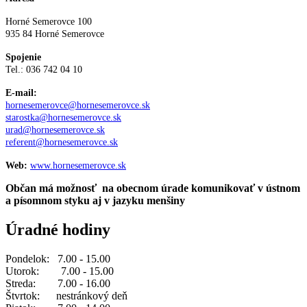
Horné Semerovce 100
935 84 Horné Semerovce
Spojenie
Tel.: 036 742 04 10
E-mail:
hornesemerovce@hornesemerovce.sk
starostka@hornesemerovce.sk
urad@hornesemerovce.sk
referent@hornesemerovce.sk
Web:
www.hornesemerovce.sk
Občan má možnosť na obecnom úrade komunikovať v ústnom
a písomnom styku aj v jazyku menšiny
Úradné hodiny
Pondelok: 7.00 - 15.00
Utorok: 7.00 - 15.00
Streda: 7.00 - 16.00
Štvrtok: nestránkový deň