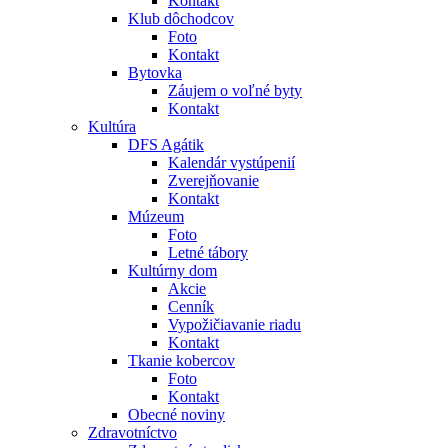
Kontakt
Klub dôchodcov
Foto
Kontakt
Bytovka
Záujem o voľné byty
Kontakt
Kultúra
DFS Agátik
Kalendár vystúpenií
Zverejňovanie
Kontakt
Múzeum
Foto
Letné tábory
Kultúrny dom
Akcie
Cenník
Vypožičiavanie riadu
Kontakt
Tkanie kobercov
Foto
Kontakt
Obecné noviny
Zdravotníctvo