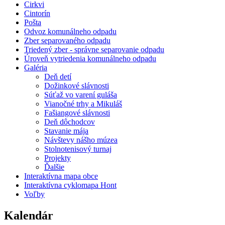
Cirkvi
Cintorín
Pošta
Odvoz komunálneho odpadu
Zber separovaného odpadu
Triedený zber - správne separovanie odpadu
Úroveň vytriedenia komunálneho odpadu
Galéria
Deň detí
Dožinkové slávnosti
Súťaž vo varení guláša
Vianočné trhy a Mikuláš
Fašiangové slávnosti
Deň dôchodcov
Stavanie mája
Návštevy nášho múzea
Stolnotenisový turnaj
Projekty
Ďalšie
Interaktívna mapa obce
Interaktívna cyklomapa Hont
Voľby
Kalendár