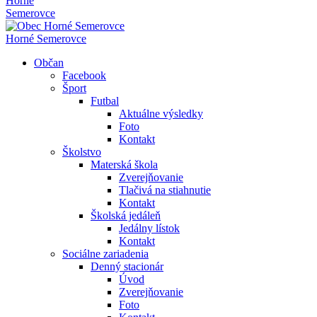
Horné
Semerovce
Horné Semerovce
Občan
Facebook
Šport
Futbal
Aktuálne výsledky
Foto
Kontakt
Školstvo
Materská škola
Zverejňovanie
Tlačivá na stiahnutie
Kontakt
Školská jedáleň
Jedálny lístok
Kontakt
Sociálne zariadenia
Denný stacionár
Úvod
Zverejňovanie
Foto