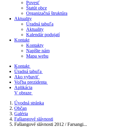
Povesť
Štatút obce
Organizačná štruktúra
Aktuality
Úradná tabuľa
Aktuality
Kalendár podujatí
Kontakt
Kontakty
Napíšte nám
Mapa webu
Kontakt
Úradná tabuľa
Ako vybaviť
Voľba prezidenta
Aplikácia
V obraze
Úvodná stránka
Občan
Galéria
Fašiangové slávnosti
Fašiangové slávnosti 2012 / Farsangi...