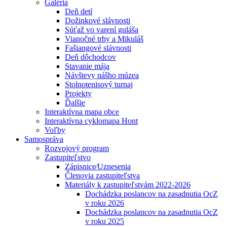
Galéria
Deň detí
Dožinkové slávnosti
Súťaž vo varení guláša
Vianočné trhy a Mikuláš
Fašiangové slávnosti
Deň dôchodcov
Stavanie mája
Návštevy nášho múzea
Stolnotenisový turnaj
Projekty
Ďalšie
Interaktívna mapa obce
Interaktívna cyklomapa Hont
Voľby
Samospráva
Rozvojový program
Zastupiteľstvo
Zápisnice⁄Uznesenia
Členovia zastupiteľstva
Materiály k zastupiteľstvám 2022-2026
Dochádzka poslancov na zasadnutia OcZ
v roku 2026
Dochádzka poslancov na zasadnutia OcZ
v roku 2025