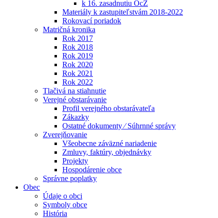
k 16. zasadnutiu OcZ
Materiály k zastupiteľstvám 2018-2022
Rokovací poriadok
Matričná kronika
Rok 2017
Rok 2018
Rok 2019
Rok 2020
Rok 2021
Rok 2022
Tlačivá na stiahnutie
Verejné obstarávanie
Profil verejného obstarávateľa
Zákazky
Ostatné dokumenty ⁄ Súhrnné správy
Zverejňovanie
Všeobecne záväzné nariadenie
Zmluvy, faktúry, objednávky
Projekty
Hospodárenie obce
Správne poplatky
Obec
Údaje o obci
Symboly obce
História