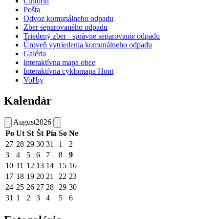
Cintorín
Pošta
Odvoz komunálneho odpadu
Zber separovaného odpadu
Triedený zber - správne separovanie odpadu
Úroveň vytriedenia komunálneho odpadu
Galéria
Interaktívna mapa obce
Interaktívna cyklomapa Hont
Voľby
Kalendár
August
2026
Po
Ut
St
Št
Pia
So
Ne
27
28
29
30
31
1
2
3
4
5
6
7
8
9
10
11
12
13
14
15
16
17
18
19
20
21
22
23
24
25
26
27
28
29
30
31
1
2
3
4
5
6