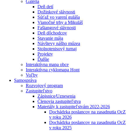
Galéria
Deň detí
Dožinkové slávnosti
Súťaž vo varení guláša
Vianočné trhy a Mikuláš
Fašiangové slávnosti
Deň dôchodcov
Stavanie mája
Návštevy nášho múzea
Stolnotenisový turnaj
Projekty
Ďalšie
Interaktívna mapa obce
Interaktívna cyklomapa Hont
Voľby
Samospráva
Rozvojový program
Zastupiteľstvo
Zápisnice⁄Uznesenia
Členovia zastupiteľstva
Materiály k zastupiteľstvám 2022-2026
Dochádzka poslancov na zasadnutia OcZ
v roku 2026
Dochádzka poslancov na zasadnutia OcZ
v roku 2025