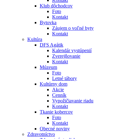
Kontakt
Klub dôchodcov
Foto
Kontakt
Bytovka
Záujem o voľné byty
Kontakt
Kultúra
DFS Agátik
Kalendár vystúpenií
Zverejňovanie
Kontakt
Múzeum
Foto
Letné tábory
Kultúrny dom
Akcie
Cenník
Vypožičiavanie riadu
Kontakt
Tkanie kobercov
Foto
Kontakt
Obecné noviny
Zdravotníctvo