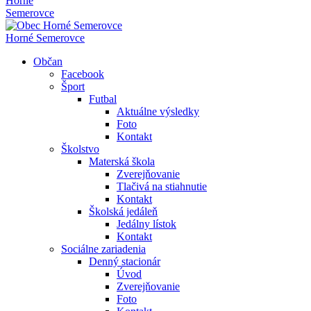
Horné
Semerovce
Horné Semerovce
Občan
Facebook
Šport
Futbal
Aktuálne výsledky
Foto
Kontakt
Školstvo
Materská škola
Zverejňovanie
Tlačivá na stiahnutie
Kontakt
Školská jedáleň
Jedálny lístok
Kontakt
Sociálne zariadenia
Denný stacionár
Úvod
Zverejňovanie
Foto