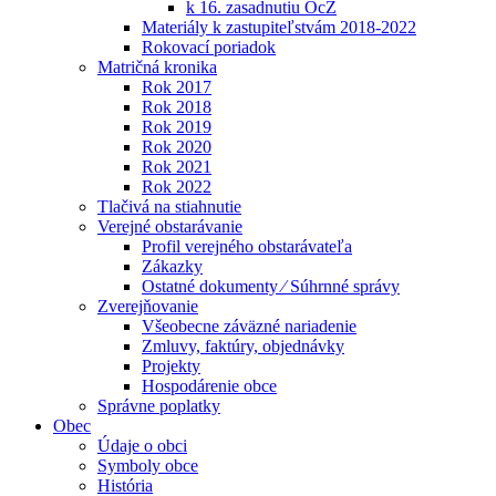
k 16. zasadnutiu OcZ
Materiály k zastupiteľstvám 2018-2022
Rokovací poriadok
Matričná kronika
Rok 2017
Rok 2018
Rok 2019
Rok 2020
Rok 2021
Rok 2022
Tlačivá na stiahnutie
Verejné obstarávanie
Profil verejného obstarávateľa
Zákazky
Ostatné dokumenty ⁄ Súhrnné správy
Zverejňovanie
Všeobecne záväzné nariadenie
Zmluvy, faktúry, objednávky
Projekty
Hospodárenie obce
Správne poplatky
Obec
Údaje o obci
Symboly obce
História