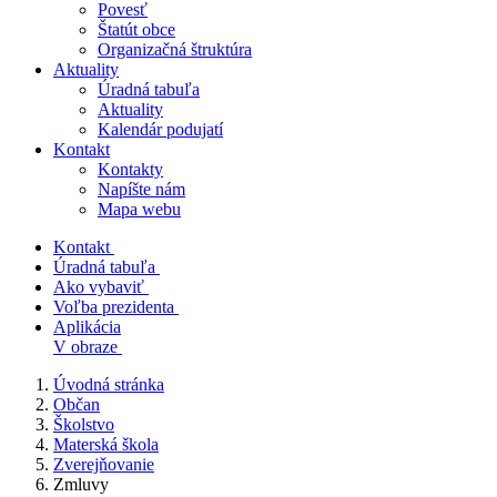
Povesť
Štatút obce
Organizačná štruktúra
Aktuality
Úradná tabuľa
Aktuality
Kalendár podujatí
Kontakt
Kontakty
Napíšte nám
Mapa webu
Kontakt
Úradná tabuľa
Ako vybaviť
Voľba prezidenta
Aplikácia
V obraze
Úvodná stránka
Občan
Školstvo
Materská škola
Zverejňovanie
Zmluvy