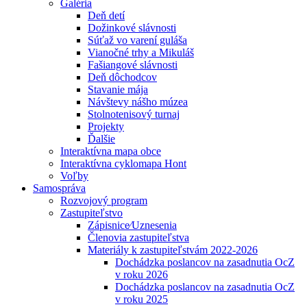
Galéria
Deň detí
Dožinkové slávnosti
Súťaž vo varení guláša
Vianočné trhy a Mikuláš
Fašiangové slávnosti
Deň dôchodcov
Stavanie mája
Návštevy nášho múzea
Stolnotenisový turnaj
Projekty
Ďalšie
Interaktívna mapa obce
Interaktívna cyklomapa Hont
Voľby
Samospráva
Rozvojový program
Zastupiteľstvo
Zápisnice⁄Uznesenia
Členovia zastupiteľstva
Materiály k zastupiteľstvám 2022-2026
Dochádzka poslancov na zasadnutia OcZ
v roku 2026
Dochádzka poslancov na zasadnutia OcZ
v roku 2025