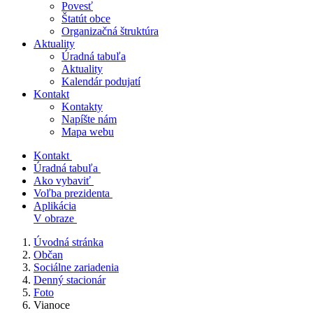
Povesť
Štatút obce
Organizačná štruktúra
Aktuality
Úradná tabuľa
Aktuality
Kalendár podujatí
Kontakt
Kontakty
Napíšte nám
Mapa webu
Kontakt
Úradná tabuľa
Ako vybaviť
Voľba prezidenta
Aplikácia
V obraze
Úvodná stránka
Občan
Sociálne zariadenia
Denný stacionár
Foto
Vianoce