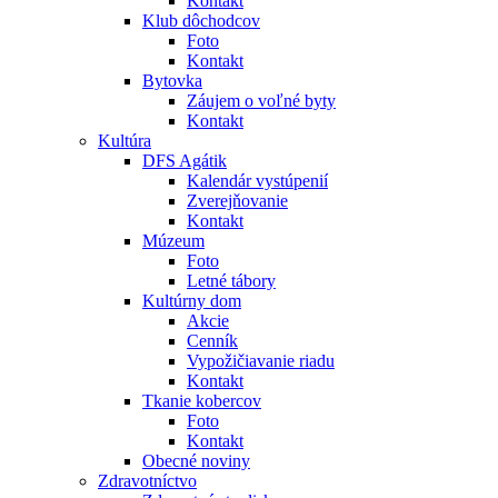
Kontakt
Klub dôchodcov
Foto
Kontakt
Bytovka
Záujem o voľné byty
Kontakt
Kultúra
DFS Agátik
Kalendár vystúpenií
Zverejňovanie
Kontakt
Múzeum
Foto
Letné tábory
Kultúrny dom
Akcie
Cenník
Vypožičiavanie riadu
Kontakt
Tkanie kobercov
Foto
Kontakt
Obecné noviny
Zdravotníctvo