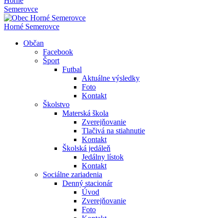
Horné
Semerovce
Horné Semerovce
Občan
Facebook
Šport
Futbal
Aktuálne výsledky
Foto
Kontakt
Školstvo
Materská škola
Zverejňovanie
Tlačivá na stiahnutie
Kontakt
Školská jedáleň
Jedálny lístok
Kontakt
Sociálne zariadenia
Denný stacionár
Úvod
Zverejňovanie
Foto