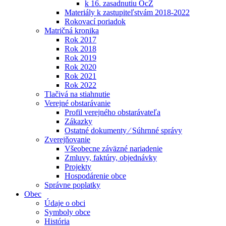
k 16. zasadnutiu OcZ
Materiály k zastupiteľstvám 2018-2022
Rokovací poriadok
Matričná kronika
Rok 2017
Rok 2018
Rok 2019
Rok 2020
Rok 2021
Rok 2022
Tlačivá na stiahnutie
Verejné obstarávanie
Profil verejného obstarávateľa
Zákazky
Ostatné dokumenty ⁄ Súhrnné správy
Zverejňovanie
Všeobecne záväzné nariadenie
Zmluvy, faktúry, objednávky
Projekty
Hospodárenie obce
Správne poplatky
Obec
Údaje o obci
Symboly obce
História