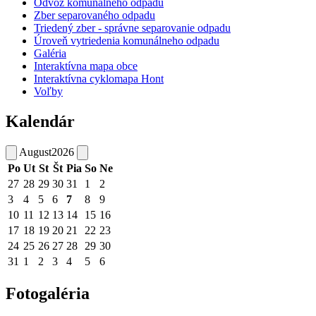
Odvoz komunálneho odpadu
Zber separovaného odpadu
Triedený zber - správne separovanie odpadu
Úroveň vytriedenia komunálneho odpadu
Galéria
Interaktívna mapa obce
Interaktívna cyklomapa Hont
Voľby
Kalendár
August
2026
Po
Ut
St
Št
Pia
So
Ne
27
28
29
30
31
1
2
3
4
5
6
7
8
9
10
11
12
13
14
15
16
17
18
19
20
21
22
23
24
25
26
27
28
29
30
31
1
2
3
4
5
6
Fotogaléria