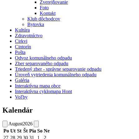
Zverejňovanie
Foto
Kontakt
Klub dôchodcov
Bytovka
Kultúra
Zdravotníctvo
Cirkvi
Cintorín
Pošta
Odvoz komunálneho odpadu
Zber separovaného odpadu
Triedený zber - správne separovanie odpadu
Úroveň vytriedenia komunálneho odpadu
Galéria
Interaktívna mapa obce
Interaktívna cyklomapa Hont
Voľby
Kalendár
August
2026
Po
Ut
St
Št
Pia
So
Ne
27
28
29
30
31
1
2