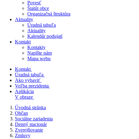
Povesť
Štatút obce
Organizačná štruktúra
Aktuality
Úradná tabuľa
Aktuality
Kalendár podujatí
Kontakt
Kontakty
Napíšte nám
Mapa webu
Kontakt
Úradná tabuľa
Ako vybaviť
Voľba prezidenta
Aplikácia
V obraze
Úvodná stránka
Občan
Sociálne zariadenia
Denný stacionár
Zverejňovanie
Zmluvy