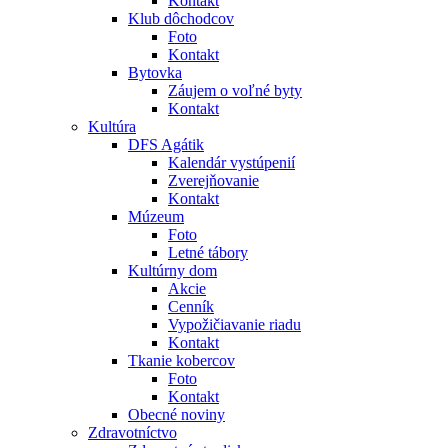
Kontakt
Klub dôchodcov
Foto
Kontakt
Bytovka
Záujem o voľné byty
Kontakt
Kultúra
DFS Agátik
Kalendár vystúpenií
Zverejňovanie
Kontakt
Múzeum
Foto
Letné tábory
Kultúrny dom
Akcie
Cenník
Vypožičiavanie riadu
Kontakt
Tkanie kobercov
Foto
Kontakt
Obecné noviny
Zdravotníctvo