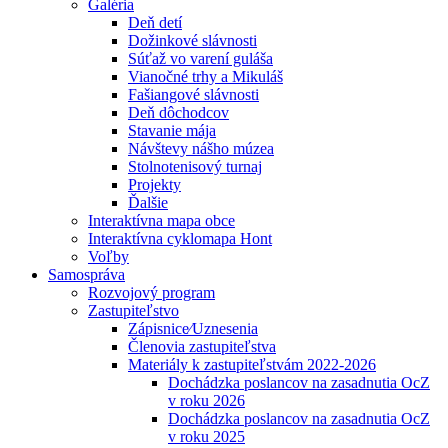
Galéria
Deň detí
Dožinkové slávnosti
Súťaž vo varení guláša
Vianočné trhy a Mikuláš
Fašiangové slávnosti
Deň dôchodcov
Stavanie mája
Návštevy nášho múzea
Stolnotenisový turnaj
Projekty
Ďalšie
Interaktívna mapa obce
Interaktívna cyklomapa Hont
Voľby
Samospráva
Rozvojový program
Zastupiteľstvo
Zápisnice⁄Uznesenia
Členovia zastupiteľstva
Materiály k zastupiteľstvám 2022-2026
Dochádzka poslancov na zasadnutia OcZ
v roku 2026
Dochádzka poslancov na zasadnutia OcZ
v roku 2025