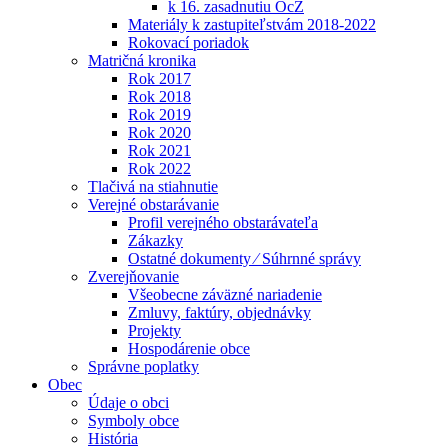
k 16. zasadnutiu OcZ
Materiály k zastupiteľstvám 2018-2022
Rokovací poriadok
Matričná kronika
Rok 2017
Rok 2018
Rok 2019
Rok 2020
Rok 2021
Rok 2022
Tlačivá na stiahnutie
Verejné obstarávanie
Profil verejného obstarávateľa
Zákazky
Ostatné dokumenty ⁄ Súhrnné správy
Zverejňovanie
Všeobecne záväzné nariadenie
Zmluvy, faktúry, objednávky
Projekty
Hospodárenie obce
Správne poplatky
Obec
Údaje o obci
Symboly obce
História