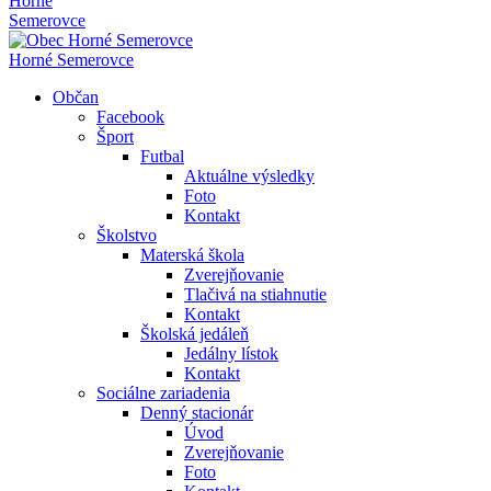
Horné
Semerovce
Horné Semerovce
Občan
Facebook
Šport
Futbal
Aktuálne výsledky
Foto
Kontakt
Školstvo
Materská škola
Zverejňovanie
Tlačivá na stiahnutie
Kontakt
Školská jedáleň
Jedálny lístok
Kontakt
Sociálne zariadenia
Denný stacionár
Úvod
Zverejňovanie
Foto