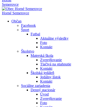
Horné
Semerovce
Horné Semerovce
Občan
Facebook
Šport
Futbal
Aktuálne výsledky
Foto
Kontakt
Školstvo
Materská škola
Zverejňovanie
Tlačivá na stiahnutie
Kontakt
Školská jedáleň
Jedálny lístok
Kontakt
Sociálne zariadenia
Denný stacionár
Úvod
Zverejňovanie
Foto