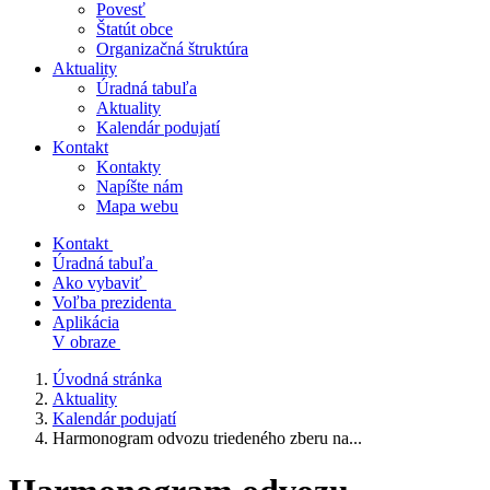
Povesť
Štatút obce
Organizačná štruktúra
Aktuality
Úradná tabuľa
Aktuality
Kalendár podujatí
Kontakt
Kontakty
Napíšte nám
Mapa webu
Kontakt
Úradná tabuľa
Ako vybaviť
Voľba prezidenta
Aplikácia
V obraze
Úvodná stránka
Aktuality
Kalendár podujatí
Harmonogram odvozu triedeného zberu na...