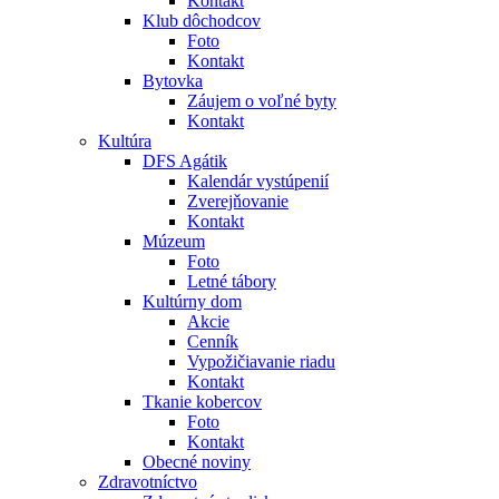
Kontakt
Klub dôchodcov
Foto
Kontakt
Bytovka
Záujem o voľné byty
Kontakt
Kultúra
DFS Agátik
Kalendár vystúpenií
Zverejňovanie
Kontakt
Múzeum
Foto
Letné tábory
Kultúrny dom
Akcie
Cenník
Vypožičiavanie riadu
Kontakt
Tkanie kobercov
Foto
Kontakt
Obecné noviny
Zdravotníctvo