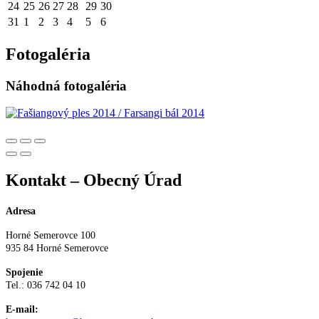
24
25
26
27
28
29
30
31
1
2
3
4
5
6
Fotogaléria
Náhodná fotogaléria
Kontakt – Obecný Úrad
Adresa
Horné Semerovce 100
935 84 Horné Semerovce
Spojenie
Tel.: 036 742 04 10
E-mail: