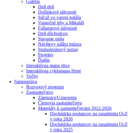
Galéria
Deň detí
Dožinkové slávnosti
Súťaž vo varení guláša
Vianočné trhy a Mikuláš
Fašiangové slávnosti
Deň dôchodcov
Stavanie mája
Návštevy nášho múzea
Stolnotenisový turnaj
Projekty
Ďalšie
Interaktívna mapa obce
Interaktívna cyklomapa Hont
Voľby
Samospráva
Rozvojový program
Zastupiteľstvo
Zápisnice⁄Uznesenia
Členovia zastupiteľstva
Materiály k zastupiteľstvám 2022-2026
Dochádzka poslancov na zasadnutia OcZ
v roku 2026
Dochádzka poslancov na zasadnutia OcZ
v roku 2025