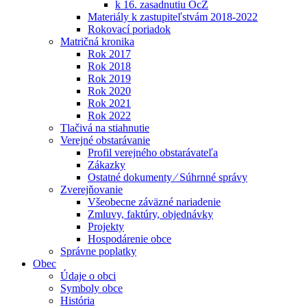
k 16. zasadnutiu OcZ
Materiály k zastupiteľstvám 2018-2022
Rokovací poriadok
Matričná kronika
Rok 2017
Rok 2018
Rok 2019
Rok 2020
Rok 2021
Rok 2022
Tlačivá na stiahnutie
Verejné obstarávanie
Profil verejného obstarávateľa
Zákazky
Ostatné dokumenty ⁄ Súhrnné správy
Zverejňovanie
Všeobecne záväzné nariadenie
Zmluvy, faktúry, objednávky
Projekty
Hospodárenie obce
Správne poplatky
Obec
Údaje o obci
Symboly obce
História