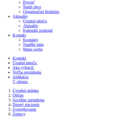
Povesť
Štatút obce
Organizačná štruktúra
Aktuality
Úradná tabuľa
Aktuality
Kalendár podujatí
Kontakt
Kontakty
Napíšte nám
Mapa webu
Kontakt
Úradná tabuľa
Ako vybaviť
Voľba prezidenta
Aplikácia
V obraze
Úvodná stránka
Občan
Sociálne zariadenia
Denný stacionár
Zverejňovanie
Zmluvy