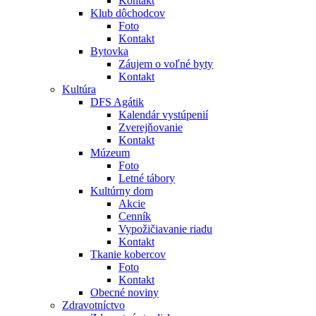
Kontakt
Klub dôchodcov
Foto
Kontakt
Bytovka
Záujem o voľné byty
Kontakt
Kultúra
DFS Agátik
Kalendár vystúpenií
Zverejňovanie
Kontakt
Múzeum
Foto
Letné tábory
Kultúrny dom
Akcie
Cenník
Vypožičiavanie riadu
Kontakt
Tkanie kobercov
Foto
Kontakt
Obecné noviny
Zdravotníctvo