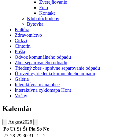
Zverejňovanie
Foto
Kontakt
Klub dôchodcov
Bytovka
Kultúra
Zdravotníctvo
Cirkvi
Cintorín
Pošta
Odvoz komunálneho odpadu
Zber separovaného odpadu
Triedený zber - správne separovanie odpadu
Úroveň vytriedenia komunálneho odpadu
Galéria
Interaktívna mapa obce
Interaktívna cyklomapa Hont
Voľby
Kalendár
August
2026
Po
Ut
St
Št
Pia
So
Ne
27
28
29
30
31
1
2