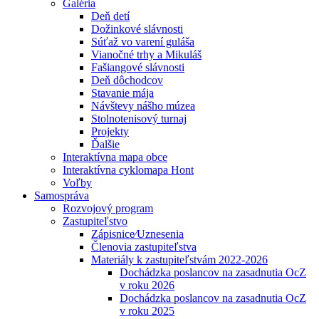
Galéria
Deň detí
Dožinkové slávnosti
Súťaž vo varení guláša
Vianočné trhy a Mikuláš
Fašiangové slávnosti
Deň dôchodcov
Stavanie mája
Návštevy nášho múzea
Stolnotenisový turnaj
Projekty
Ďalšie
Interaktívna mapa obce
Interaktívna cyklomapa Hont
Voľby
Samospráva
Rozvojový program
Zastupiteľstvo
Zápisnice⁄Uznesenia
Členovia zastupiteľstva
Materiály k zastupiteľstvám 2022-2026
Dochádzka poslancov na zasadnutia OcZ
v roku 2026
Dochádzka poslancov na zasadnutia OcZ
v roku 2025