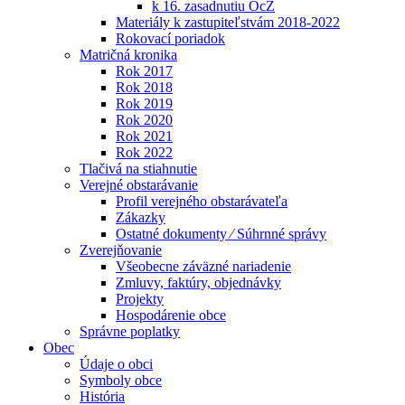
k 16. zasadnutiu OcZ
Materiály k zastupiteľstvám 2018-2022
Rokovací poriadok
Matričná kronika
Rok 2017
Rok 2018
Rok 2019
Rok 2020
Rok 2021
Rok 2022
Tlačivá na stiahnutie
Verejné obstarávanie
Profil verejného obstarávateľa
Zákazky
Ostatné dokumenty ⁄ Súhrnné správy
Zverejňovanie
Všeobecne záväzné nariadenie
Zmluvy, faktúry, objednávky
Projekty
Hospodárenie obce
Správne poplatky
Obec
Údaje o obci
Symboly obce
História