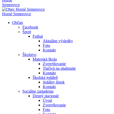
Horné
Semerovce
Horné Semerovce
Občan
Facebook
Šport
Futbal
Aktuálne výsledky
Foto
Kontakt
Školstvo
Materská škola
Zverejňovanie
Tlačivá na stiahnutie
Kontakt
Školská jedáleň
Jedálny lístok
Kontakt
Sociálne zariadenia
Denný stacionár
Úvod
Zverejňovanie
Foto