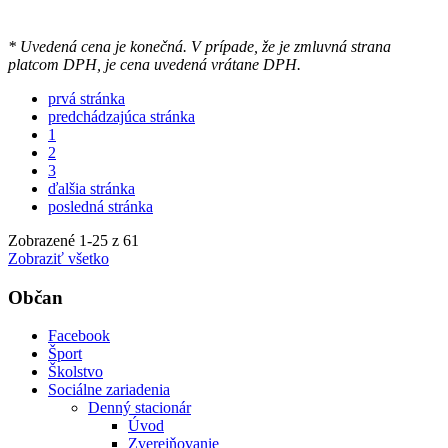
* Uvedená cena je konečná. V prípade, že je zmluvná strana
platcom DPH, je cena uvedená vrátane DPH.
prvá stránka
predchádzajúca stránka
1
2
3
ďalšia stránka
posledná stránka
Zobrazené
1
-
25
z 61
Zobraziť všetko
Občan
Facebook
Šport
Školstvo
Sociálne zariadenia
Denný stacionár
Úvod
Zverejňovanie