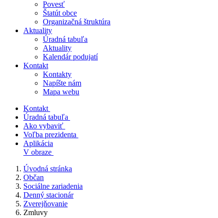
Povesť
Štatút obce
Organizačná štruktúra
Aktuality
Úradná tabuľa
Aktuality
Kalendár podujatí
Kontakt
Kontakty
Napíšte nám
Mapa webu
Kontakt
Úradná tabuľa
Ako vybaviť
Voľba prezidenta
Aplikácia
V obraze
Úvodná stránka
Občan
Sociálne zariadenia
Denný stacionár
Zverejňovanie
Zmluvy