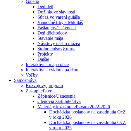
Galéria
Deň detí
Dožinkové slávnosti
Súťaž vo varení guláša
Vianočné trhy a Mikuláš
Fašiangové slávnosti
Deň dôchodcov
Stavanie mája
Návštevy nášho múzea
Stolnotenisový turnaj
Projekty
Ďalšie
Interaktívna mapa obce
Interaktívna cyklomapa Hont
Voľby
Samospráva
Rozvojový program
Zastupiteľstvo
Zápisnice⁄Uznesenia
Členovia zastupiteľstva
Materiály k zastupiteľstvám 2022-2026
Dochádzka poslancov na zasadnutia OcZ
v roku 2026
Dochádzka poslancov na zasadnutia OcZ
v roku 2025