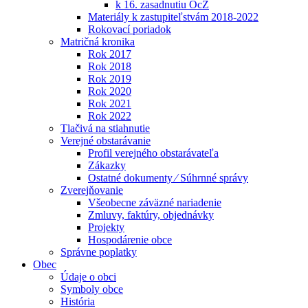
k 16. zasadnutiu OcZ
Materiály k zastupiteľstvám 2018-2022
Rokovací poriadok
Matričná kronika
Rok 2017
Rok 2018
Rok 2019
Rok 2020
Rok 2021
Rok 2022
Tlačivá na stiahnutie
Verejné obstarávanie
Profil verejného obstarávateľa
Zákazky
Ostatné dokumenty ⁄ Súhrnné správy
Zverejňovanie
Všeobecne záväzné nariadenie
Zmluvy, faktúry, objednávky
Projekty
Hospodárenie obce
Správne poplatky
Obec
Údaje o obci
Symboly obce
História