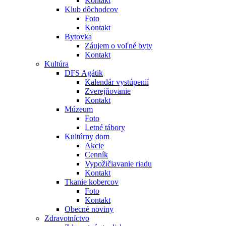
Kontakt
Klub dôchodcov
Foto
Kontakt
Bytovka
Záujem o voľné byty
Kontakt
Kultúra
DFS Agátik
Kalendár vystúpenií
Zverejňovanie
Kontakt
Múzeum
Foto
Letné tábory
Kultúrny dom
Akcie
Cenník
Vypožičiavanie riadu
Kontakt
Tkanie kobercov
Foto
Kontakt
Obecné noviny
Zdravotníctvo