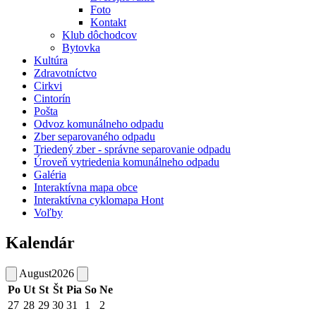
Foto
Kontakt
Klub dôchodcov
Bytovka
Kultúra
Zdravotníctvo
Cirkvi
Cintorín
Pošta
Odvoz komunálneho odpadu
Zber separovaného odpadu
Triedený zber - správne separovanie odpadu
Úroveň vytriedenia komunálneho odpadu
Galéria
Interaktívna mapa obce
Interaktívna cyklomapa Hont
Voľby
Kalendár
August
2026
Po
Ut
St
Št
Pia
So
Ne
27
28
29
30
31
1
2