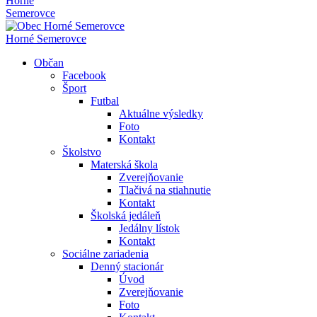
Horné
Semerovce
Horné Semerovce
Občan
Facebook
Šport
Futbal
Aktuálne výsledky
Foto
Kontakt
Školstvo
Materská škola
Zverejňovanie
Tlačivá na stiahnutie
Kontakt
Školská jedáleň
Jedálny lístok
Kontakt
Sociálne zariadenia
Denný stacionár
Úvod
Zverejňovanie
Foto