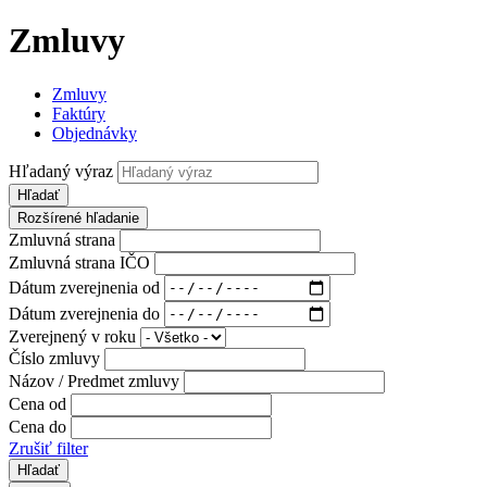
Zmluvy
Zmluvy
Faktúry
Objednávky
Hľadaný výraz
Hľadať
Rozšírené hľadanie
Zmluvná strana
Zmluvná strana IČO
Dátum zverejnenia od
Dátum zverejnenia do
Zverejnený v roku
Číslo zmluvy
Názov / Predmet zmluvy
Cena od
Cena do
Zrušiť filter