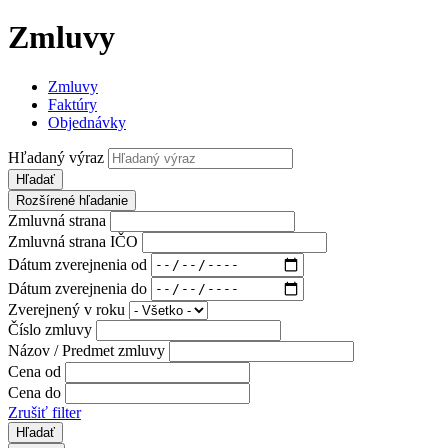
Zmluvy
Zmluvy
Faktúry
Objednávky
Hľadaný výraz
Hľadať
Rozšírené hľadanie
Zmluvná strana
Zmluvná strana IČO
Dátum zverejnenia od
Dátum zverejnenia do
Zverejnený v roku
Číslo zmluvy
Názov / Predmet zmluvy
Cena od
Cena do
Zrušiť filter