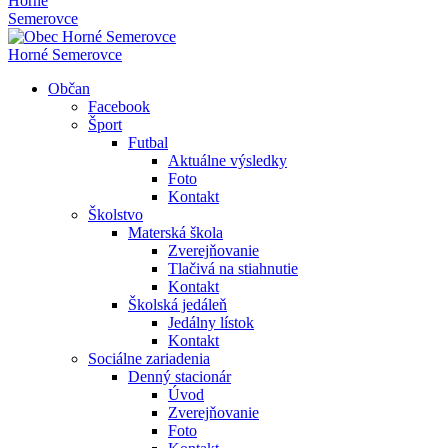
Horné
Semerovce
Horné Semerovce
Občan
Facebook
Šport
Futbal
Aktuálne výsledky
Foto
Kontakt
Školstvo
Materská škola
Zverejňovanie
Tlačivá na stiahnutie
Kontakt
Školská jedáleň
Jedálny lístok
Kontakt
Sociálne zariadenia
Denný stacionár
Úvod
Zverejňovanie
Foto