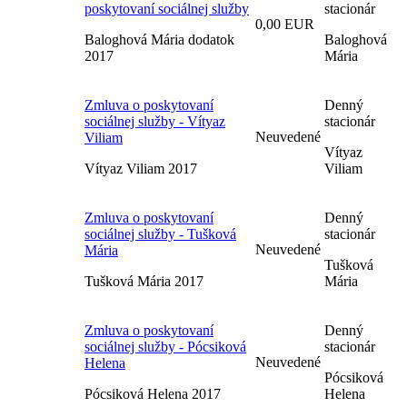
poskytovaní sociálnej služby
stacionár
0,00 EUR
Baloghová Mária dodatok
Baloghová
2017
Mária
Zmluva o poskytovaní
Denný
sociálnej služby - Vítyaz
stacionár
Neuvedené
Viliam
Vítyaz
Vítyaz Viliam 2017
Viliam
Zmluva o poskytovaní
Denný
sociálnej služby - Tušková
stacionár
Neuvedené
Mária
Tušková
Tušková Mária 2017
Mária
Zmluva o poskytovaní
Denný
sociálnej služby - Pócsiková
stacionár
Neuvedené
Helena
Pócsiková
Pócsiková Helena 2017
Helena