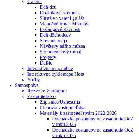
Galéria
Deň detí
Dožinkové slávnosti
Súťaž vo varení guláša
Vianočné trhy a Mikuláš
Fašiangové slávnosti
Deň dôchodcov
Stavanie mája
Návštevy nášho múzea
Stolnotenisový turnaj
Projekty
Ďalšie
Interaktívna mapa obce
Interaktívna cyklomapa Hont
Voľby
Samospráva
Rozvojový program
Zastupiteľstvo
Zápisnice⁄Uznesenia
Členovia zastupiteľstva
Materiály k zastupiteľstvám 2022-2026
Dochádzka poslancov na zasadnutia OcZ
v roku 2026
Dochádzka poslancov na zasadnutia OcZ
v roku 2025