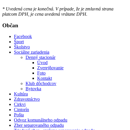
* Uvedená cena je konečná. V prípade, že je zmluvná strana
platcom DPH, je cena uvedená vrátane DPH.
Občan
Facebook
Šport
Školstvo
Sociálne zariadenia
Denný stacionár
Úvod
Zverejňovanie
Foto
Kontakt
Klub dôchodcov
Bytovka
Kultúra
Zdravotníctvo
Cirkvi
Cintorín
Pošta
Odvoz komunálneho odpadu
Zber separovaného odpadu