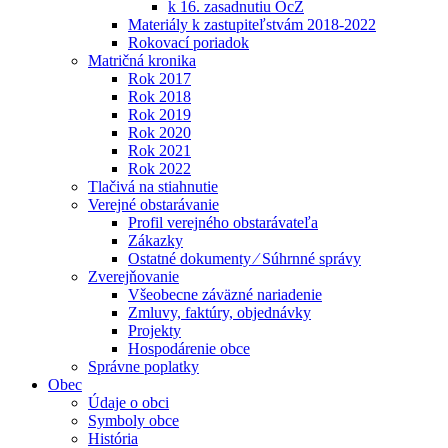
k 16. zasadnutiu OcZ
Materiály k zastupiteľstvám 2018-2022
Rokovací poriadok
Matričná kronika
Rok 2017
Rok 2018
Rok 2019
Rok 2020
Rok 2021
Rok 2022
Tlačivá na stiahnutie
Verejné obstarávanie
Profil verejného obstarávateľa
Zákazky
Ostatné dokumenty ⁄ Súhrnné správy
Zverejňovanie
Všeobecne záväzné nariadenie
Zmluvy, faktúry, objednávky
Projekty
Hospodárenie obce
Správne poplatky
Obec
Údaje o obci
Symboly obce
História