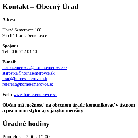
Kontakt – Obecný Úrad
Adresa
Horné Semerovce 100
935 84 Horné Semerovce
Spojenie
Tel.: 036 742 04 10
E-mail:
hornesemerovce@hornesemerovce.sk
starostka@hornesemerovce.sk
urad@hornesemerovce.sk
referent@hornesemerovce.sk
Web:
www.hornesemerovce.sk
Občan má možnosť na obecnom úrade komunikovať v ústnom
a písomnom styku aj v jazyku menšiny
Úradné hodiny
Pondelok: 7.00 - 15.00