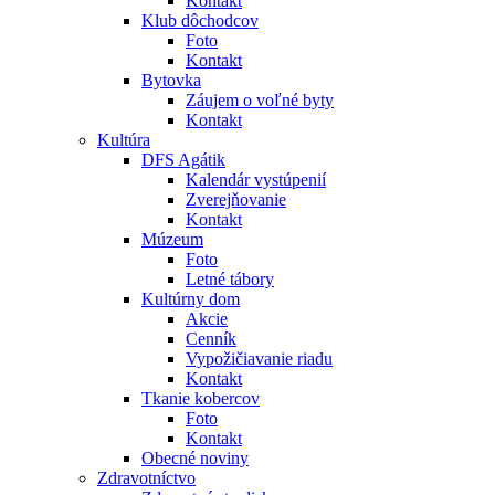
Kontakt
Klub dôchodcov
Foto
Kontakt
Bytovka
Záujem o voľné byty
Kontakt
Kultúra
DFS Agátik
Kalendár vystúpenií
Zverejňovanie
Kontakt
Múzeum
Foto
Letné tábory
Kultúrny dom
Akcie
Cenník
Vypožičiavanie riadu
Kontakt
Tkanie kobercov
Foto
Kontakt
Obecné noviny
Zdravotníctvo