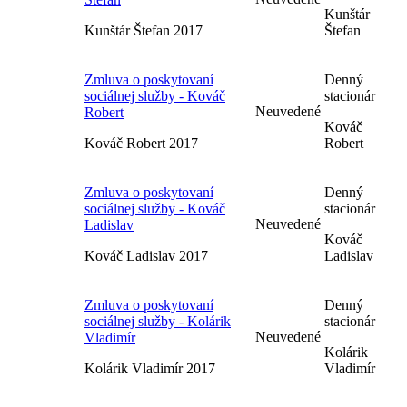
Kunštár
Kunštár Štefan 2017
Štefan
Zmluva o poskytovaní
Denný
sociálnej služby - Kováč
stacionár
Neuvedené
Robert
Kováč
Kováč Robert 2017
Robert
Zmluva o poskytovaní
Denný
sociálnej služby - Kováč
stacionár
Neuvedené
Ladislav
Kováč
Kováč Ladislav 2017
Ladislav
Zmluva o poskytovaní
Denný
sociálnej služby - Kolárik
stacionár
Neuvedené
Vladimír
Kolárik
Kolárik Vladimír 2017
Vladimír