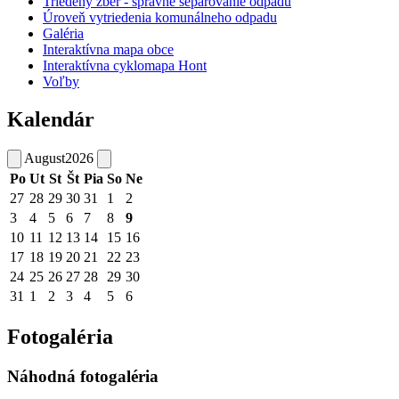
Triedený zber - správne separovanie odpadu
Úroveň vytriedenia komunálneho odpadu
Galéria
Interaktívna mapa obce
Interaktívna cyklomapa Hont
Voľby
Kalendár
August
2026
Po
Ut
St
Št
Pia
So
Ne
27
28
29
30
31
1
2
3
4
5
6
7
8
9
10
11
12
13
14
15
16
17
18
19
20
21
22
23
24
25
26
27
28
29
30
31
1
2
3
4
5
6
Fotogaléria
Náhodná fotogaléria