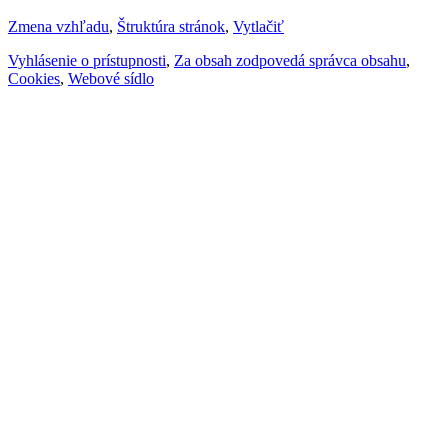
Zmena vzhľadu
,
Štruktúra stránok
,
Vytlačiť
Vyhlásenie o prístupnosti
,
Za obsah zodpovedá správca obsahu
,
Cookies
,
Webové sídlo