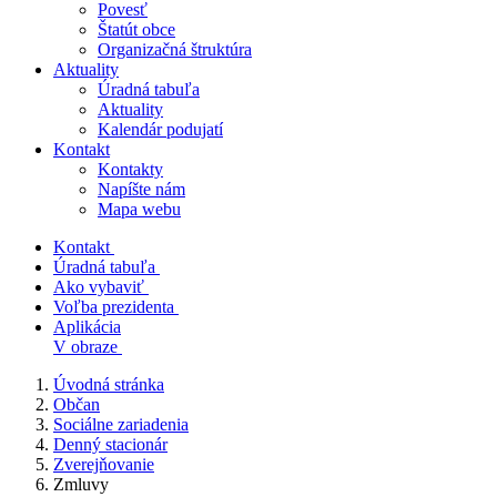
Povesť
Štatút obce
Organizačná štruktúra
Aktuality
Úradná tabuľa
Aktuality
Kalendár podujatí
Kontakt
Kontakty
Napíšte nám
Mapa webu
Kontakt
Úradná tabuľa
Ako vybaviť
Voľba prezidenta
Aplikácia
V obraze
Úvodná stránka
Občan
Sociálne zariadenia
Denný stacionár
Zverejňovanie
Zmluvy